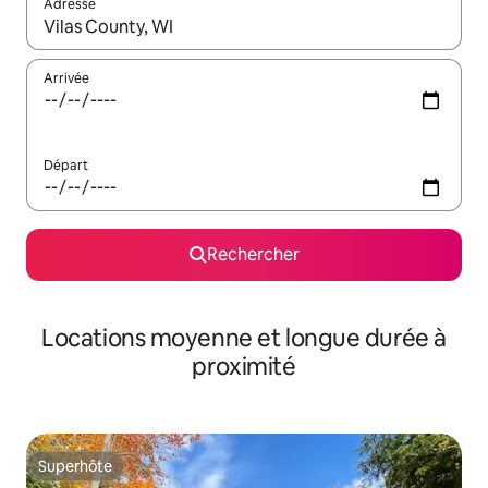
Adresse
Lorsque les résultats s'affichent, utilisez les flèches vers le hau
Arrivée
Départ
Rechercher
Locations moyenne et longue durée à
proximité
Superhôte
Superhôte