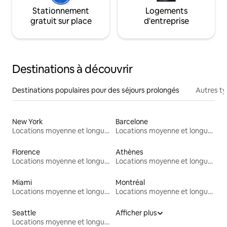
Stationnement
Logements
gratuit sur place
d'entreprise
Destinations à découvrir
Destinations populaires pour des séjours prolongés
Autres t
New York
Barcelone
Locations moyenne et longue durée
Locations moyenne et longue durée
Florence
Athènes
Locations moyenne et longue durée
Locations moyenne et longue durée
Miami
Montréal
Locations moyenne et longue durée
Locations moyenne et longue durée
Seattle
Afficher plus
Locations moyenne et longue durée