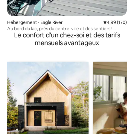
Hébergement ⋅ Eagle River
Évaluation moy
4,99 (170)
Au bord du lac, près du centre-ville et des sentiers !
Le confort d'un chez-soi et des tarifs
Approuvé pour les chiens
mensuels avantageux