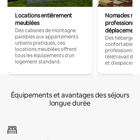
Locations entièrement
Nomades num
meublées
professionnel
déplacement
Des cabanes de montagne
paisibles aux appartements
Des hébergem
urbains pratiques, ces
confortables p
locations meublées offrent
professionnels
tous les équipements d'un
télétravail dis
logement standard.
et d'espaces de
Équipements et avantages des séjours
longue durée