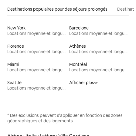
Destinations populaires pour des séjours prolongés
Destinati
New York
Barcelone
Locations moyenne et longue durée
Locations moyenne et longue durée
Florence
Athènes
Locations moyenne et longue durée
Locations moyenne et longue durée
Miami
Montréal
Locations moyenne et longue durée
Locations moyenne et longue durée
Seattle
Afficher plus
Locations moyenne et longue durée
* Des exclusions peuvent s'appliquer en fonction des zones
géographiques et des logements.