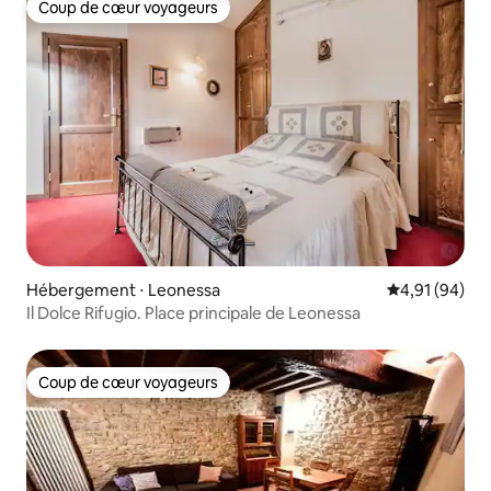
Coup de cœur voyageurs
Coup de cœur voyageurs
Hébergement ⋅ Leonessa
Évaluation mo
4,91 (94)
Il Dolce Rifugio. Place principale de Leonessa
Coup de cœur voyageurs
Coup de cœur voyageurs