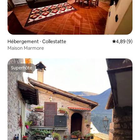
Hébergement ⋅ Collestatte
Évaluation m
4,89 (9)
Maison Marmore
Superhôte
Superhôte