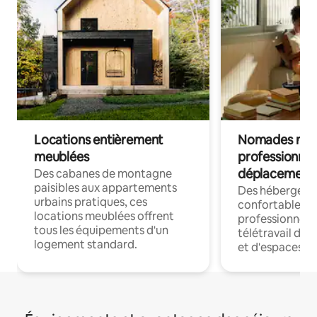
Locations entièrement
Nomades num
meublées
professionnel
déplacement
Des cabanes de montagne
paisibles aux appartements
Des hébergem
urbains pratiques, ces
confortables p
locations meublées offrent
professionnels
tous les équipements d'un
télétravail dis
logement standard.
et d'espaces de