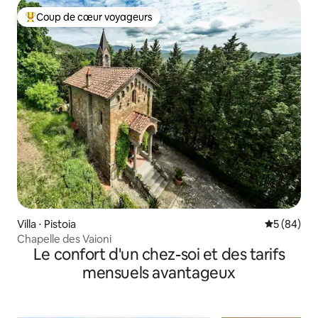
Coup de cœur voyageurs
Coups de cœur voyageurs les plus appréciés
Villa ⋅ Pistoia
Évaluation
5 (84)
Chapelle des Vaioni
Le confort d'un chez-soi et des tarifs
mensuels avantageux