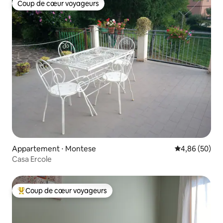
Coup de cœur voyageurs
Coup de cœur voyageurs
Appartement ⋅ Montese
Évaluation mo
4,86 (50)
Casa Ercole
Coup de cœur voyageurs
Coups de cœur voyageurs les plus appréciés