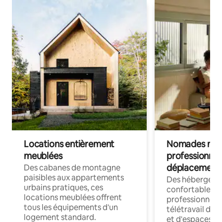
Locations entièrement
Nomades num
meublées
professionnel
déplacement
Des cabanes de montagne
paisibles aux appartements
Des hébergem
urbains pratiques, ces
confortables p
locations meublées offrent
professionnels
tous les équipements d'un
télétravail dis
logement standard.
et d'espaces de