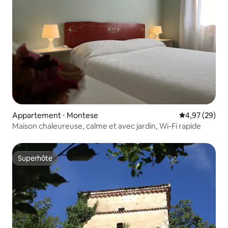
Appartement ⋅ Montese
Évaluation mo
4,97 (29)
Maison chaleureuse, calme et avec jardin, Wi-Fi rapide
Superhôte
Superhôte