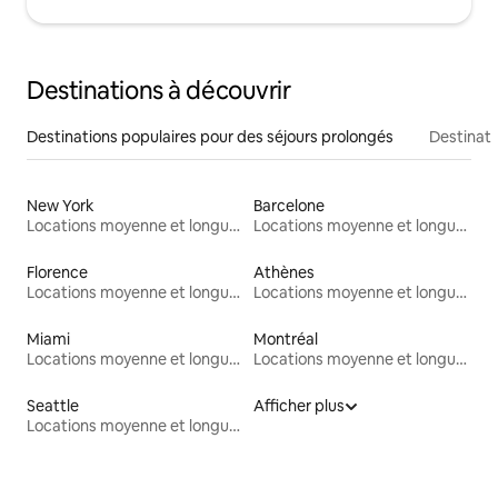
Destinations à découvrir
Destinations populaires pour des séjours prolongés
Destinati
New York
Barcelone
Locations moyenne et longue durée
Locations moyenne et longue durée
Florence
Athènes
Locations moyenne et longue durée
Locations moyenne et longue durée
Miami
Montréal
Locations moyenne et longue durée
Locations moyenne et longue durée
Seattle
Afficher plus
Locations moyenne et longue durée