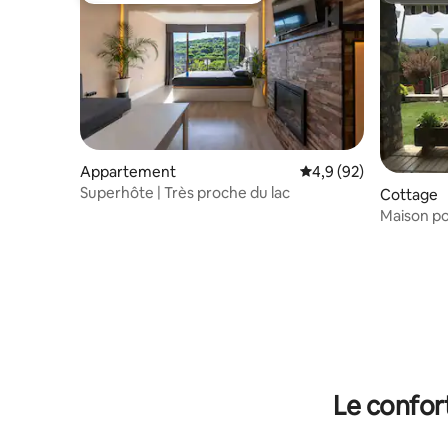
Appartement
Évaluation moyenne s
4,9 (92)
Superhôte | Très proche du lac
Cottage
Maison po
Le confor