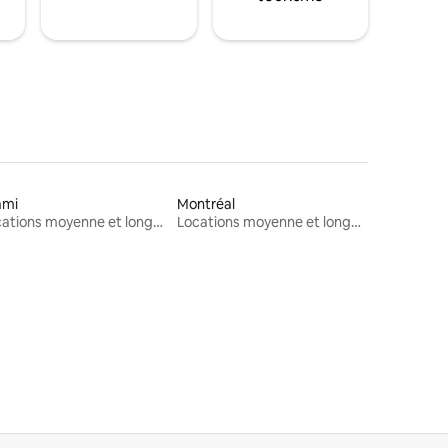
ami
Montréal
Locations moyenne et longue durée
Locations moyenne et longue durée