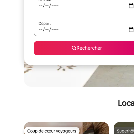
Départ
Rechercher
Loca
Coup de cœur voyageurs
Superhô
Coup de cœur voyageurs
Superhô