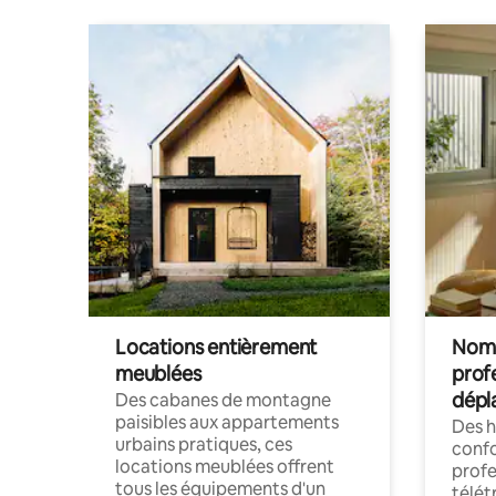
Locations entièrement
Noma
meublées
prof
dépl
Des cabanes de montagne
paisibles aux appartements
Des 
urbains pratiques, ces
confo
locations meublées offrent
profe
tous les équipements d'un
télét