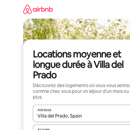
Aller
directement
au
contenu
Locations moyenne et
longue durée à Villa del
Prado
Découvrez des logements où vous vous sente
comme chez vous pour un séjour d'un mois ou
plus.
Adresse
Lorsque les résultats s'affichent, utilisez les flèc
Arrivée