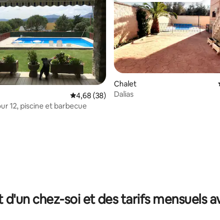
Chalet
ur la base de 92 commentaires : 4,9 sur 5
Dalias
Évaluation moyenne sur la base de 38 commen
4,68 (38)
ur 12, piscine et barbecue
t d'un chez-soi et des tarifs mensuels 