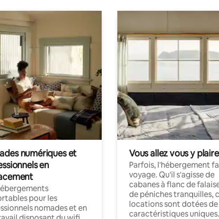
des numériques et
Vous allez vous y plaire
essionnels en
Parfois, l'hébergement fai
voyage. Qu'il s'agisse de
acement
cabanes à flanc de falais
hébergements
de péniches tranquilles, 
rtables pour les
locations sont dotées de
ssionnels nomades et en
caractéristiques uniques
ravail disposant du wifi