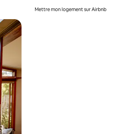
Mettre mon logement sur Airbnb
sant glisser.