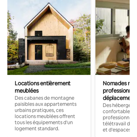
Locations entièrement
Nomades num
meublées
professionnel
déplacement
Des cabanes de montagne
paisibles aux appartements
Des hébergem
urbains pratiques, ces
confortables p
locations meublées offrent
professionnels
tous les équipements d'un
télétravail dis
logement standard.
et d'espaces de