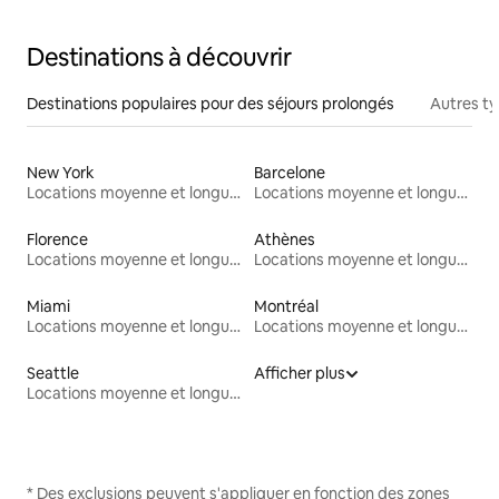
Destinations à découvrir
Destinations populaires pour des séjours prolongés
Autres t
New York
Barcelone
Locations moyenne et longue durée
Locations moyenne et longue durée
Florence
Athènes
Locations moyenne et longue durée
Locations moyenne et longue durée
Miami
Montréal
Locations moyenne et longue durée
Locations moyenne et longue durée
Seattle
Afficher plus
Locations moyenne et longue durée
* Des exclusions peuvent s'appliquer en fonction des zones