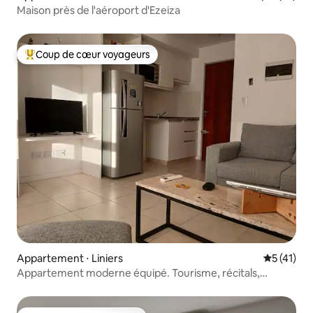
Maison près de l'aéroport d'Ezeiza
Coup de cœur voyageurs
Coups de cœur voyageurs les plus appréciés
Appartement ⋅ Liniers
Évaluation
5 (41)
Appartement moderne équipé. Tourisme, récitals,
cowork