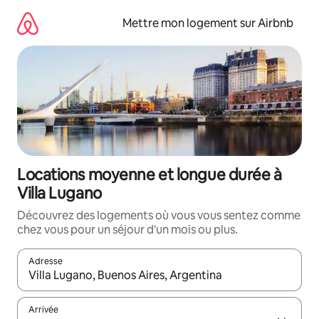
Aller
directement
Mettre mon logement sur Airbnb
au
contenu
Locations moyenne et longue durée à
Villa Lugano
Découvrez des logements où vous vous sentez comme
chez vous pour un séjour d'un mois ou plus.
Adresse
Lorsque les résultats s'affichent, utilisez les flèches vers le hau
Arrivée