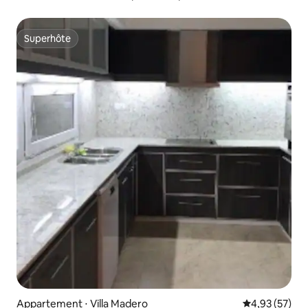
Superhôte
Superhôte
Appartement ⋅ Villa Madero
Évaluation mo
4,93 (57)