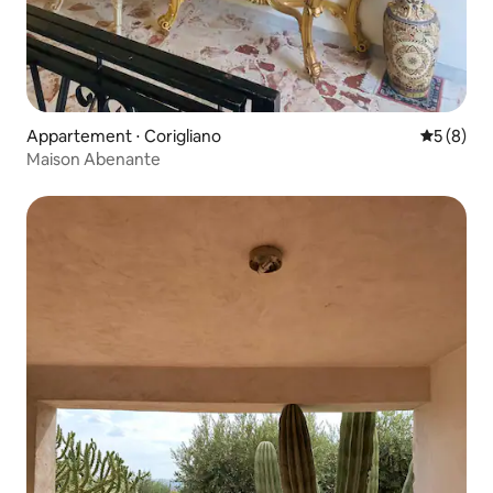
Appartement ⋅ Corigliano
Évaluatio
5 (8)
Maison Abenante