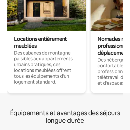
Locations entièrement
Nomades num
meublées
professionnel
déplacement
Des cabanes de montagne
paisibles aux appartements
Des hébergem
urbains pratiques, ces
confortables p
locations meublées offrent
professionnels
tous les équipements d'un
télétravail dis
logement standard.
et d'espaces de
Équipements et avantages des séjours
longue durée