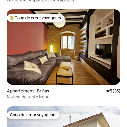
Coup de cœur voyageurs
Coups de cœur voyageurs les plus appréciés
Appartement ⋅ Briñas
Évaluation
5 (35)
Maison de tante Irene
Coup de cœur voyageurs
Coup de cœur voyageurs