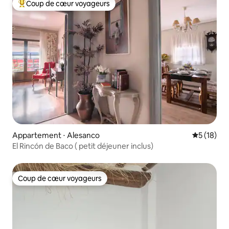
Coup de cœur voyageurs
Coups de cœur voyageurs les plus appréciés
Appartement ⋅ Alesanco
Évaluation
5 (18)
El Rincón de Baco ( petit déjeuner inclus)
Coup de cœur voyageurs
Coup de cœur voyageurs