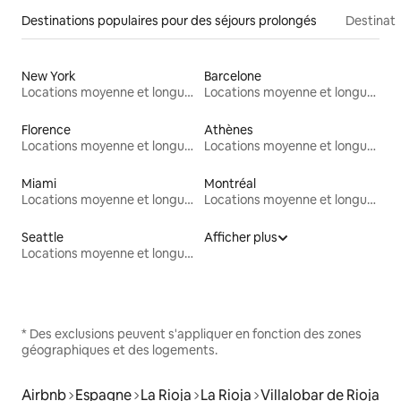
Destinations populaires pour des séjours prolongés
Destinati
New York
Barcelone
Locations moyenne et longue durée
Locations moyenne et longue durée
Florence
Athènes
Locations moyenne et longue durée
Locations moyenne et longue durée
Miami
Montréal
Locations moyenne et longue durée
Locations moyenne et longue durée
Seattle
Afficher plus
Locations moyenne et longue durée
* Des exclusions peuvent s'appliquer en fonction des zones
géographiques et des logements.
Airbnb
Espagne
La Rioja
La Rioja
Villalobar de Rioja