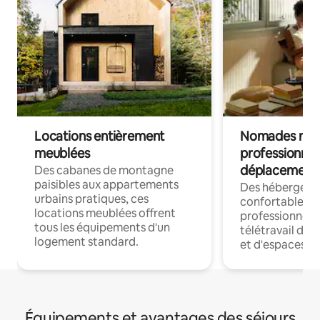
Locations entièrement
Nomades num
meublées
professionnel
déplacement
Des cabanes de montagne
paisibles aux appartements
Des hébergem
urbains pratiques, ces
confortables p
locations meublées offrent
professionnels
tous les équipements d'un
télétravail dis
logement standard.
et d'espaces de
Équipements et avantages des séjours