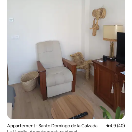
Appartement ⋅ Santo Domingo de la Calzada
Évaluation m
4,9 (40)
La Muralla, Appartement wabi sabi