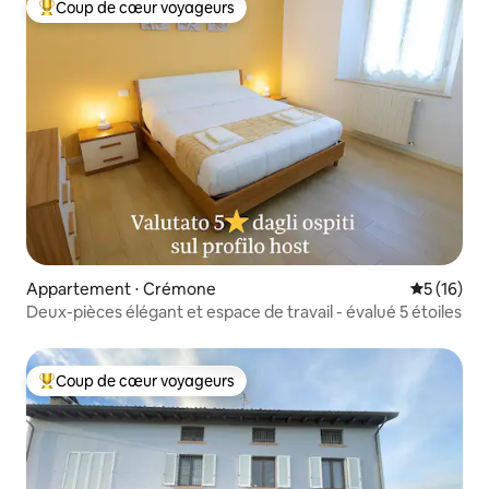
Coup de cœur voyageurs
Coups de cœur voyageurs les plus appréciés
Appartement ⋅ Crémone
Évaluation
5 (16)
Deux-pièces élégant et espace de travail - évalué 5 étoiles
Coup de cœur voyageurs
Coups de cœur voyageurs les plus appréciés