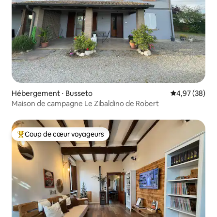
Hébergement ⋅ Busseto
Évaluation mo
4,97 (38)
Maison de campagne Le Zibaldino de Robert
Coup de cœur voyageurs
Coups de cœur voyageurs les plus appréciés