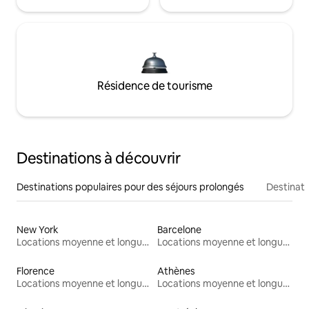
Résidence de tourisme
Destinations à découvrir
Destinations populaires pour des séjours prolongés
Destinati
New York
Barcelone
Locations moyenne et longue durée
Locations moyenne et longue durée
Florence
Athènes
Locations moyenne et longue durée
Locations moyenne et longue durée