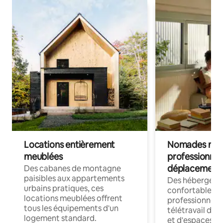
Locations entièrement
Nomades num
meublées
professionnel
déplacement
Des cabanes de montagne
paisibles aux appartements
Des hébergem
urbains pratiques, ces
confortables p
locations meublées offrent
professionnels
tous les équipements d'un
télétravail dis
logement standard.
et d'espaces de