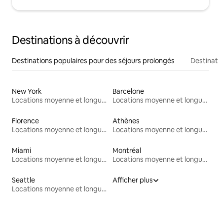
Destinations à découvrir
Destinations populaires pour des séjours prolongés
Destinati
New York
Barcelone
Locations moyenne et longue durée
Locations moyenne et longue durée
Florence
Athènes
Locations moyenne et longue durée
Locations moyenne et longue durée
Miami
Montréal
Locations moyenne et longue durée
Locations moyenne et longue durée
Seattle
Afficher plus
Locations moyenne et longue durée