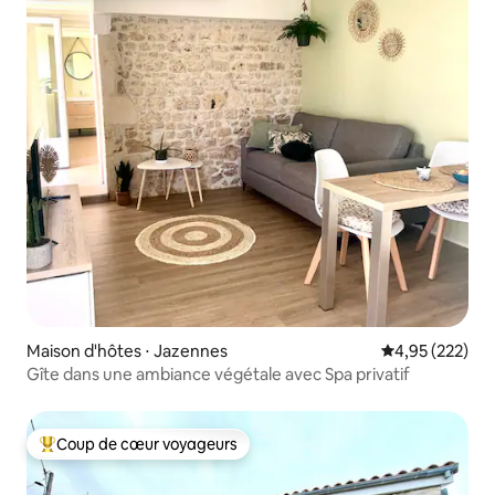
Maison d'hôtes ⋅ Jazennes
Évaluation moy
4,95 (222)
Gîte dans une ambiance végétale avec Spa privatif
Coup de cœur voyageurs
Coups de cœur voyageurs les plus appréciés