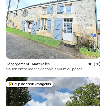
Hébergement ⋅ Mazerolles
Évaluation
5 (20)
Maison entre mer et vignoble à 500m du péage.
Coup de cœur voyageurs
Coups de cœur voyageurs les plus appréciés