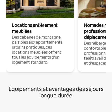
Locations entièrement
Nomades num
meublées
professionnel
déplacement
Des cabanes de montagne
paisibles aux appartements
Des hébergem
urbains pratiques, ces
confortables p
locations meublées offrent
professionnels
tous les équipements d'un
télétravail dis
logement standard.
et d'espaces de
Équipements et avantages des séjours
longue durée