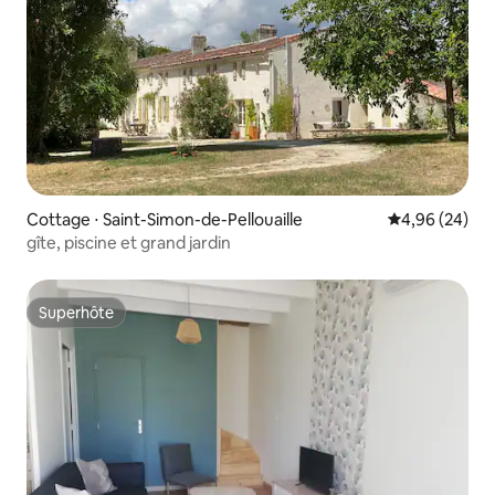
Cottage ⋅ Saint-Simon-de-Pellouaille
Évaluation mo
4,96 (24)
gîte, piscine et grand jardin
Superhôte
Superhôte