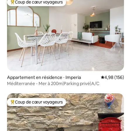
Coup de cœur voyageurs
Coups de cœur voyageurs les plus appréciés
Appartement en résidence ⋅ Imperia
Évaluation moy
4,98 (156)
Méditerranée - Mer à 200m|Parking privé|A/C
Coup de cœur voyageurs
Coups de cœur voyageurs les plus appréciés