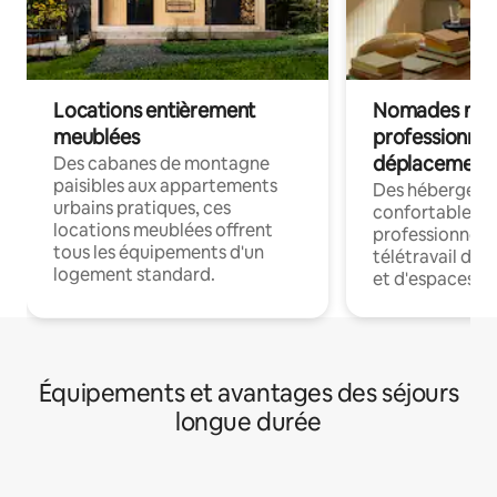
Locations entièrement
Nomades num
meublées
professionnel
déplacement
Des cabanes de montagne
paisibles aux appartements
Des hébergem
urbains pratiques, ces
confortables p
locations meublées offrent
professionnels
tous les équipements d'un
télétravail dis
logement standard.
et d'espaces de
Équipements et avantages des séjours
longue durée