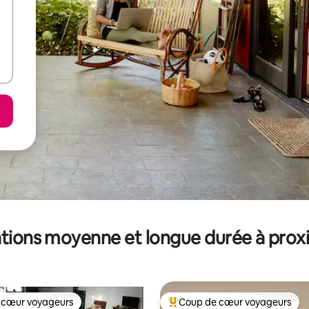
tions moyenne et longue durée à prox
 cœur voyageurs
Coup de cœur voyageurs
 cœur voyageurs
Coups de cœur voyageurs les p