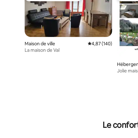
Maison de ville
Évaluation moyenne sur 
4,87 (140)
La maison de Val
Héberge
Jolie mai
Ecureuils"
Le confor