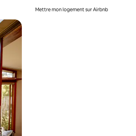
Mettre mon logement sur Airbnb
sant glisser.