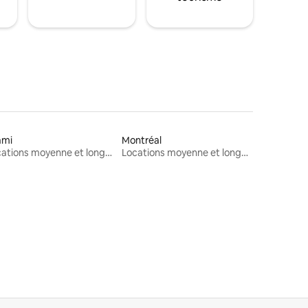
ami
Montréal
Locations moyenne et longue durée
Locations moyenne et longue durée