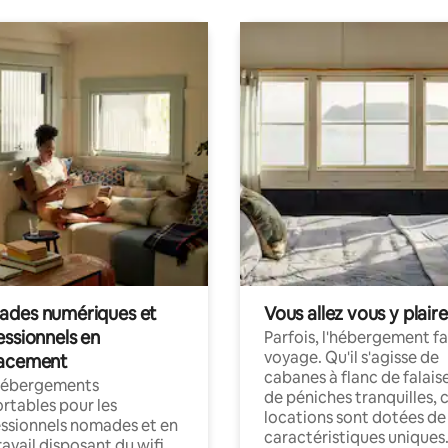
des numériques et
Vous allez vous y plaire
essionnels en
Parfois, l'hébergement fai
voyage. Qu'il s'agisse de
acement
cabanes à flanc de falais
hébergements
de péniches tranquilles, 
rtables pour les
locations sont dotées de
ssionnels nomades et en
caractéristiques uniques
ravail disposant du wifi