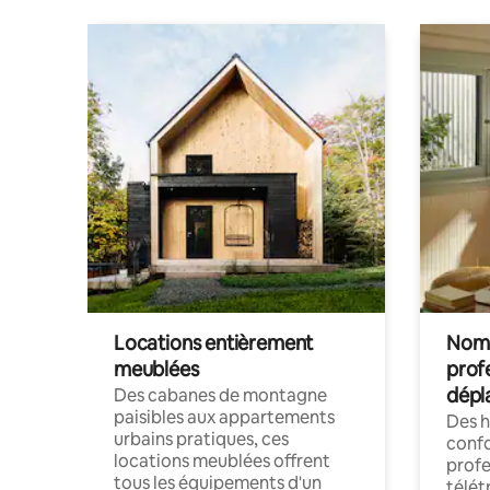
Locations entièrement
Noma
meublées
prof
dépl
Des cabanes de montagne
paisibles aux appartements
Des 
urbains pratiques, ces
confo
locations meublées offrent
profe
tous les équipements d'un
télét