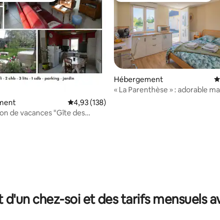
la base de 140 commentaires : 4,87 sur 5
Hébergement
É
« La Parenthèse » : adorable m
d'hôtes.
ment
Évaluation moyenne sur la base de 138 comme
4,93 (138)
son de vacances "Gîte des
t d'un chez-soi et des tarifs mensuels 