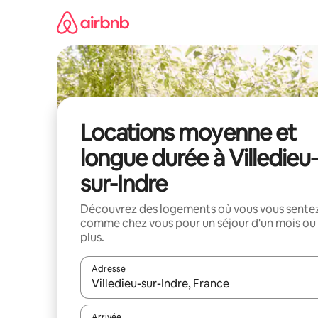
Aller
directement
au
contenu
Locations moyenne et
longue durée à Villedieu-
sur-Indre
Découvrez des logements où vous vous sente
comme chez vous pour un séjour d'un mois ou
plus.
Adresse
Lorsque les résultats s'affichent, utilisez les flèc
Arrivée