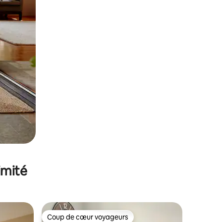
imité
Coup de cœur voyageurs
lus appréciés
Coup de cœur voyageurs