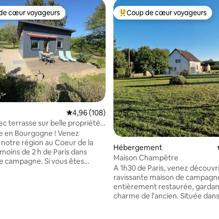
de cœur voyageurs
Coup de cœur voyageurs
 cœur voyageurs les plus appréciés
Coups de cœur voyageurs les p
Évaluation moyenne sur la base de 108 commen
4,96 (108)
ec terrasse sur belle propriété
en Bourgogne ! Venez
 notre région au Coeur de la
Hébergement
 2 h de Paris dans
Maison Champêtre
le campagne. Si vous êtes
A 1h30 de Paris, venez découvri
de la nature, vous trouverez
ravissante maison de campagn
heur dans notre chaleureux
entièrement restaurée, gardan
 la base de 28 commentaires : 4,93 sur 5
charme de l'ancien. Située dans un
es tels que le château de Saint-
hameau de quelques habitations
t du chantier médiéval
de toute circulation, cette maison vous
lon, Gien, Auxerre, Randonnée