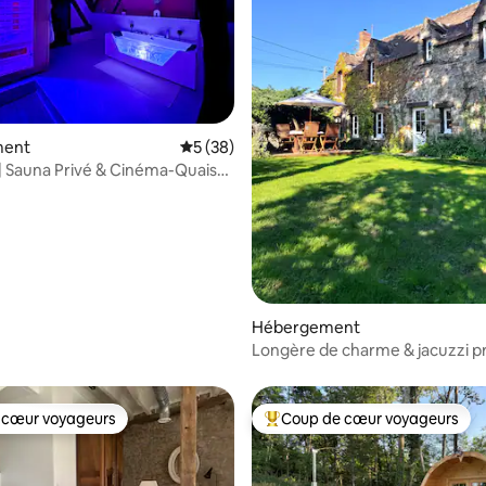
 sur la base de 17 commentaires : 5 sur 5
ment
Évaluation moyenne sur la base de 38 co
5 (38)
 | Sauna Privé & Cinéma-Quais
e
Hébergement
Longère de charme & jacuzzi p
Paris
 cœur voyageurs
Coup de cœur voyageurs
 cœur voyageurs
Coups de cœur voyageurs les p