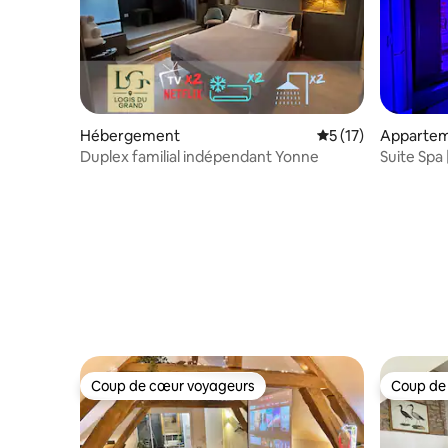
Hébergement
Évaluation moyenne
5 (17)
Apparte
Duplex familial indépendant Yonne
Suite Spa
de l’Yonn
Coup de cœur voyageurs
Coup de
Coup de cœur voyageurs
Coup de