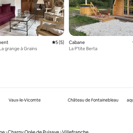
 sur la base de 71 commentaires : 5 sur 5
ment
Évaluation moyenne sur la base de 5 co
5 (5)
Cabane
 La grange à Grains
La P'tite Berta
Vaux-le-Vicomte
Château de Fontainebleau
aqu
ne
Charny Orée de Puisaye
Villefranche