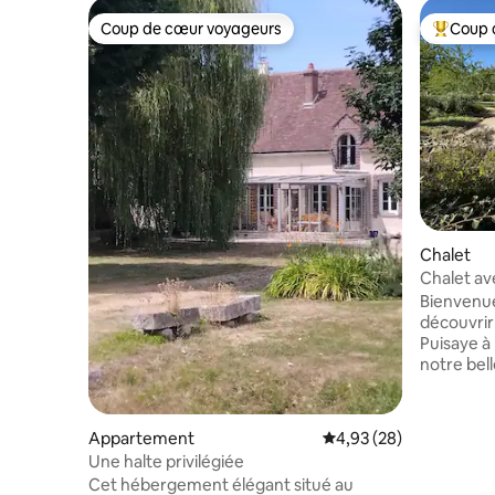
Coup de cœur voyageurs
Coup 
Coup de cœur voyageurs
Coups de
Chalet
Chalet av
au calme
Bienvenue 
découvrir
Puisaye à moins de
notre bel
amoureux 
votre bon
chalet Profitez des attractions
Appartement
Évaluation moyenne sur
4,93 (28)
touristiqu
Une halte privilégiée
Fargeau à 20 mn e
Cet hébergement élégant situé au
de Guéde