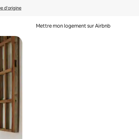
ue d'origine
Mettre mon logement sur Airbnb
sant glisser.