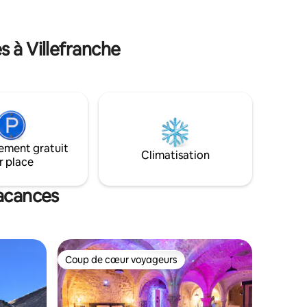
absence de
de rire dans une ambiance chaleureuse
et intimiste. A la périphérie d’Auxerre et
re
20min de Chablis.
 à Villefranche
irons,
ompromis
ement gratuit
Climatisation
r place
vacances
Coup de cœur voyageurs
lus appréciés
Coup de cœur voyageurs