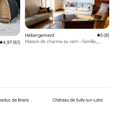
Hébergement
Évaluation moyenn
5 (8)
Maison de charme au vert – famille,
mmentaires : 5 sur 5
Évaluation moyenne sur la base de 61 commentaires : 4,97 sur 5
4,97 (61)
séminaire
educ de Briare
Château de Sully-sur-Loire