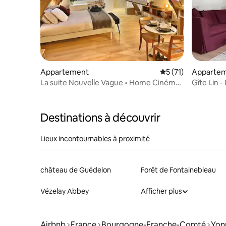
Appartement
Évaluation moyenne
5 (71)
Apparte
La suite Nouvelle Vague • Home Cinéma
Gîte Lin -
Privé
Destinations à découvrir
Lieux incontournables à proximité
château de Guédelon
Forêt de Fontainebleau
Vézelay Abbey
Afficher plus
Airbnb
France
Bourgogne-Franche-Comté
Yon