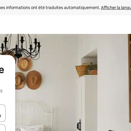
nes informations ont été traduites automatiquement. 
Afficher la lang
e
es
hes vers le haut et vers le bas pour les parcourir ou en appuyant et en fai