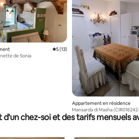
e sur la base de 5 commentaires : 5 sur 5
ment
Évaluation moyenne sur la base de 13 co
5 (13)
nette de Sonia
Appartement en résidence
Mansarda di Masha (CIR016242
t d'un chez-soi et des tarifs mensuels 
00006)