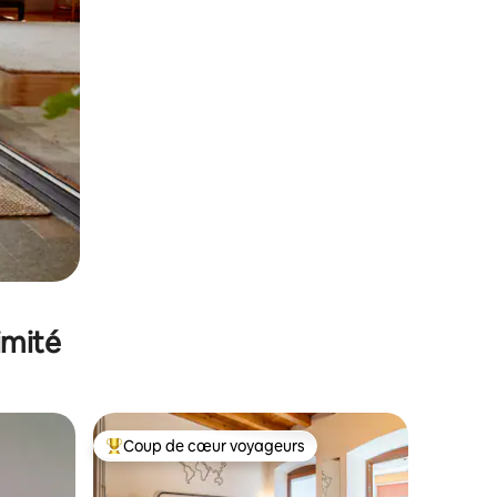
imité
Coup de cœur voyageurs
lus appréciés
Coups de cœur voyageurs les plus appréciés