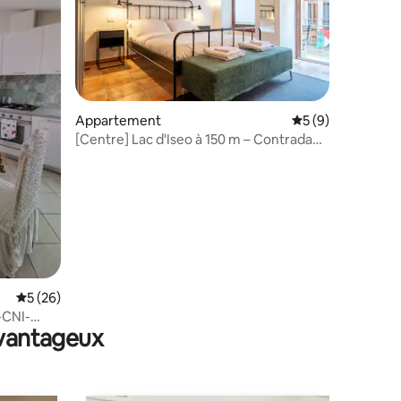
Appartement
Évaluation moyenn
5 (9)
[Centre] Lac d'Iseo à 150 m – Contrada
mmentaires : 5 sur 5
Domenica
Évaluation moyenne sur la base de 26 commentaires : 5 sur 5
5 (26)
-CNI-
avantageux