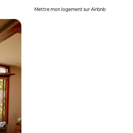
Mettre mon logement sur Airbnb
sant glisser.