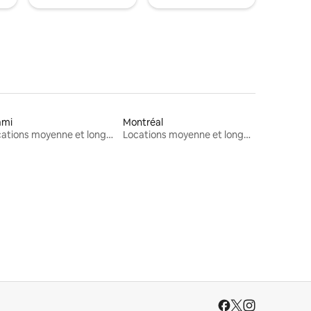
ami
Montréal
Locations moyenne et longue durée
Locations moyenne et longue durée