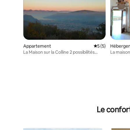
Appartement
Évaluation moyenn
5 (5)
Héberge
La Maison sur la Colline 2 possibilités
La maison
jusqu'à 8 personnes
Le confor