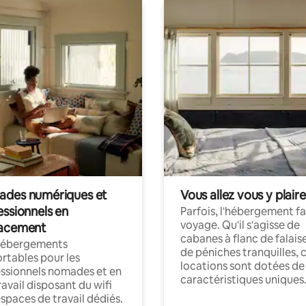
des numériques et
Vous allez vous y plaire
essionnels en
Parfois, l'hébergement fai
voyage. Qu'il s'agisse de
acement
cabanes à flanc de falais
hébergements
de péniches tranquilles, 
rtables pour les
locations sont dotées de
ssionnels nomades et en
caractéristiques uniques
ravail disposant du wifi
espaces de travail dédiés.