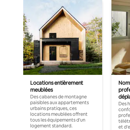
Locations entièrement
Noma
meublées
prof
dépl
Des cabanes de montagne
paisibles aux appartements
Des 
urbains pratiques, ces
confo
locations meublées offrent
profe
tous les équipements d'un
télét
logement standard.
et d'