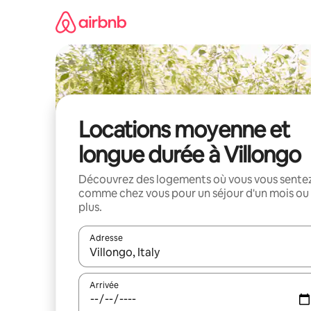
Aller
directement
au
contenu
Locations moyenne et
longue durée à Villongo
Découvrez des logements où vous vous sente
comme chez vous pour un séjour d'un mois ou
plus.
Adresse
Lorsque les résultats s'affichent, utilisez les flèc
Arrivée