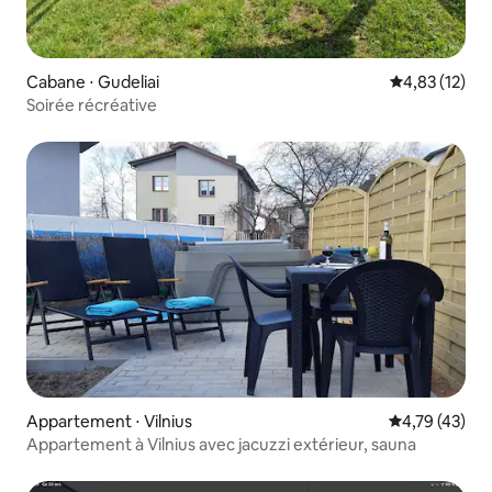
Cabane ⋅ Gudeliai
Évaluation mo
4,83 (12)
Soirée récréative
Appartement ⋅ Vilnius
Évaluation mo
4,79 (43)
Appartement à Vilnius avec jacuzzi extérieur, sauna