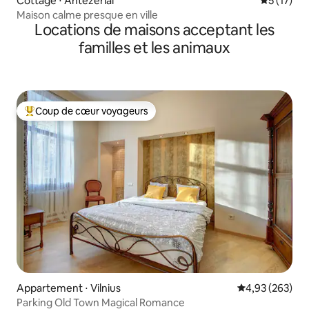
Cottage ⋅ Antežeriai
Évaluation
5 (17)
Maison calme presque en ville
Locations de maisons acceptant les
familles et les animaux
Coup de cœur voyageurs
Coups de cœur voyageurs les plus appréciés
Appartement ⋅ Vilnius
Évaluation moy
4,93 (263)
Parking Old Town Magical Romance