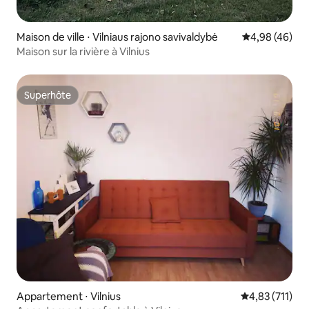
Maison de ville ⋅ Vilniaus rajono savivaldybė
Évaluation mo
4,98 (46)
Maison sur la rivière à Vilnius
Superhôte
Superhôte
Appartement ⋅ Vilnius
Évaluation moy
4,83 (711)