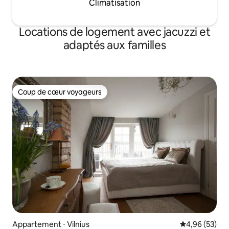
Climatisation
Locations de logement avec jacuzzi et
adaptés aux familles
Coup de cœur voyageurs
Coup de cœur voyageurs
Appartement ⋅ Vilnius
Évaluation mo
4,96 (53)