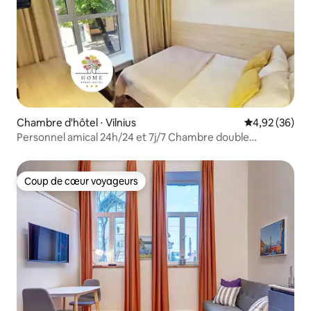
Chambre d'hôtel ⋅ Vilnius
Évaluation mo
4,92 (36)
Personnel amical 24h/24 et 7j/7 Chambre double
économique confortable
Coup de cœur voyageurs
Coup de cœur voyageurs