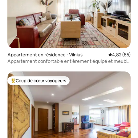
Appartement en résidence ⋅ Vilnius
Évaluation mo
4,82 (85)
Appartement confortable entièrement équipé et meublé
dans le centre de Vilnius
Coup de cœur voyageurs
Coups de cœur voyageurs les plus appréciés