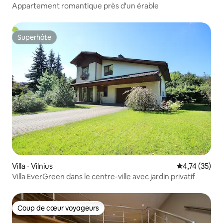
Appartement romantique près d'un érable
Superhôte
Superhôte
Villa ⋅ Vilnius
Évaluation mo
4,74 (35)
Villa EverGreen dans le centre-ville avec jardin privatif
Coup de cœur voyageurs
Coup de cœur voyageurs