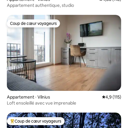
Appartement authentique, studio
Coup de cœur voyageurs
Coup de cœur voyageurs
Appartement ⋅ Vilnius
Évaluation mo
4,9 (115)
Loft ensoleillé avec vue imprenable
Coup de cœur voyageurs
Coups de cœur voyageurs les plus appréciés