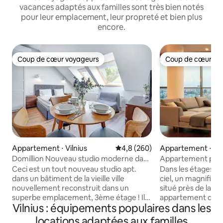
vacances adaptés aux familles sont très bien notés
pour leur emplacement, leur propreté et bien plus
encore.
Coup de cœur voyageurs
Coup de cœur vo
Coup de cœur voyageurs
Coup de cœur vo
Appartement ⋅ Vilnius
Évaluation moyenne sur la base
4,8 (260)
Appartement ⋅ Vil
Domillion Nouveau studio moderne dans
Appartement pano
la vieille ville de Vilnius U2304
Vilnius
Ceci est un tout nouveau studio apt.
Dans les étages su
dans un bâtiment de la vieille ville
ciel, un magnifiqu
nouvellement reconstruit dans un
situé près de la viei
superbe emplacement, 3ème étage ! Il
appartement de lu
Vilnius : équipements populaires dans les
s'agit de l'une des 8 unités résidentielles
commerciale bénéf
de cet immeuble. L'endroit est complet
panoramique sur l'h
locations adaptées aux familles