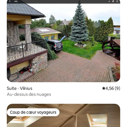
Suite ⋅ Vilnius
Évaluation m
4,56 (9)
Au-dessus des nuages
Coup de cœur voyageurs
Coup de cœur voyageurs