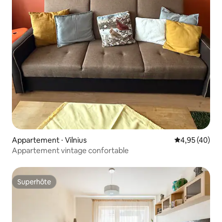
Appartement ⋅ Vilnius
Évaluation mo
4,95 (40)
Appartement vintage confortable
Superhôte
Superhôte