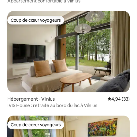
Appartement confortable à Vilnius
Coup de cœur voyageurs
Coup de cœur voyageurs
Hébergement ⋅ Vilnius
Évaluation mo
4,94 (33)
IVIS House : retraite au bord du lac à Vilnius
Coup de cœur voyageurs
Coup de cœur voyageurs