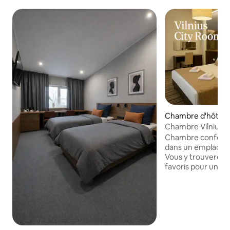
Chambre d'hôtel ⋅ 
Chambre Vilnius C
Chambre conforta
dans un emplaceme
Vous y trouverez
favoris pour un pe
dîner confortable.
trouverez le quar
espaces artistiques
de sport et des ma
besoins quotidiens. 
20 minutes à pied e