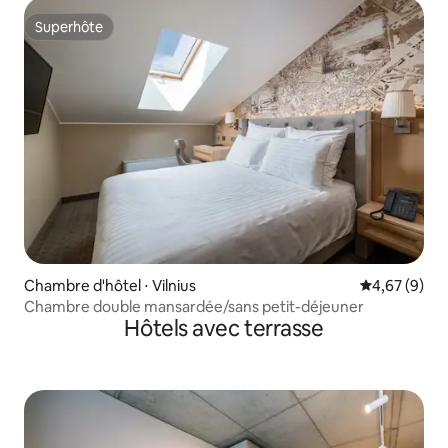
Superhôte
Superhôte
Chambre d'hôtel ⋅ Vilnius
Évaluation m
4,67 (9)
Chambre double mansardée/sans petit-déjeuner
Hôtels avec terrasse