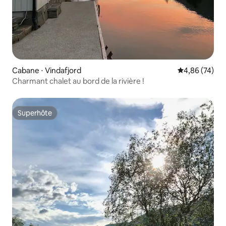
Cabane ⋅ Vindafjord
Évaluation mo
4,86 (74)
Charmant chalet au bord de la rivière !
Superhôte
Superhôte