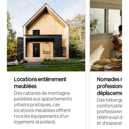
Locations entièrement
Nomades num
meublées
professionnel
déplacement
Des cabanes de montagne
paisibles aux appartements
Des hébergem
urbains pratiques, ces
confortables p
locations meublées offrent
professionnels
tous les équipements d'un
télétravail dis
logement standard.
et d'espaces de