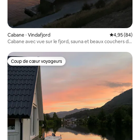
Cabane ⋅ Vindafjord
Évaluation mo
4,95 (84)
Cabane avec vue sur le fjord, sauna et beaux couchers de
soleil
Coup de cœur voyageurs
Coup de cœur voyageurs