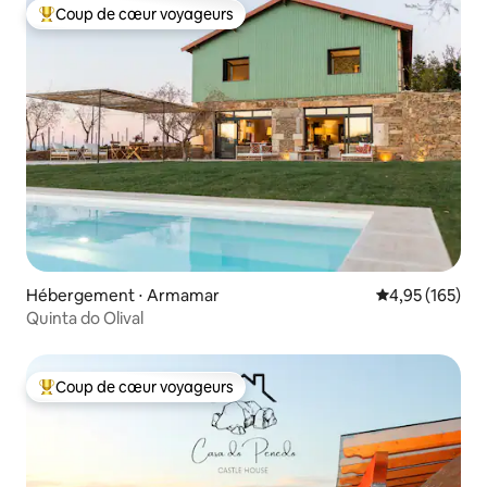
Coup de cœur voyageurs
Coups de cœur voyageurs les plus appréciés
Hébergement ⋅ Armamar
Évaluation moy
4,95 (165)
Quinta do Olival
Coup de cœur voyageurs
Coups de cœur voyageurs les plus appréciés