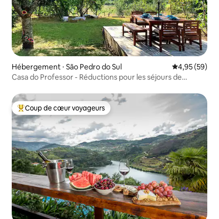
Hébergement ⋅ São Pedro do Sul
Évaluation mo
4,95 (59)
Casa do Professor - Réductions pour les séjours de
moyenne et longue durée
Coup de cœur voyageurs
Coups de cœur voyageurs les plus appréciés