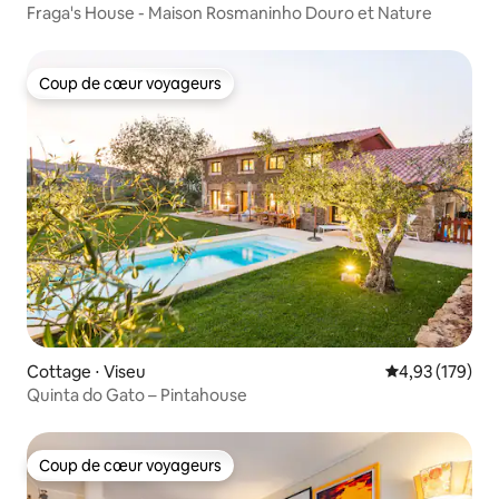
Fraga's House - Maison Rosmaninho Douro et Nature
Coup de cœur voyageurs
Coup de cœur voyageurs
Cottage ⋅ Viseu
Évaluation moy
4,93 (179)
Quinta do Gato – Pintahouse
Coup de cœur voyageurs
Coup de cœur voyageurs