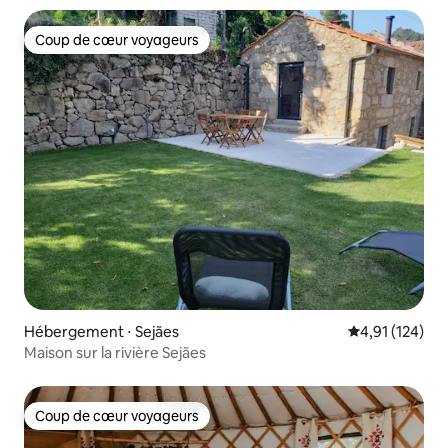
Coup de cœur voyageurs
Coup de cœur voyageurs
Hébergement ⋅ Sejães
Évaluation moy
4,91 (124)
Maison sur la rivière Sejães
Coup de cœur voyageurs
Coup de cœur voyageurs