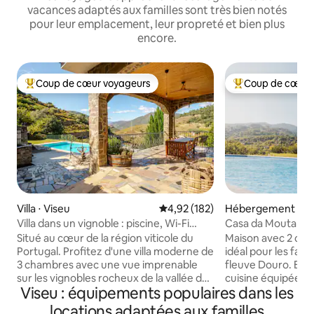
vacances adaptés aux familles sont très bien notés
pour leur emplacement, leur propreté et bien plus
encore.
Coup de cœur voyageurs
Coup de cœur 
Coups de cœur voyageurs les plus appréciés
Coups de cœur vo
Villa ⋅ Viseu
Évaluation moyenne sur la base 
4,92 (182)
Hébergement ⋅ Sa
do Douro
Villa dans un vignoble : piscine, Wi-Fi
Casa da Mouta - V
rapide, dans le Douro central
Situé au cœur de la région viticole du
Maison avec 2 cha
Portugal. Profitez d'une villa moderne de
idéal pour les fami
3 chambres avec une vue imprenable
fleuve Douro. Bonn
sur les vignobles rocheux de la vallée du
cuisine équipée, s
Viseu : équipements populaires dans les
Douro. Rafraîchissez-vous avec la
PlayStation et ter
piscine naturelle fraîche et la douche
repas et les loisir
locations adaptées aux familles