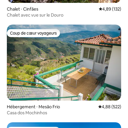
Chalet ⋅ Cinfães
Évaluation moy
4,89 (132)
Chalet avec vue sur le Douro
Coup de cœur voyageurs
Coup de cœur voyageurs
Hébergement ⋅ Mesão Frio
Évaluation moy
4,88 (522)
Casa dos Mochinhos