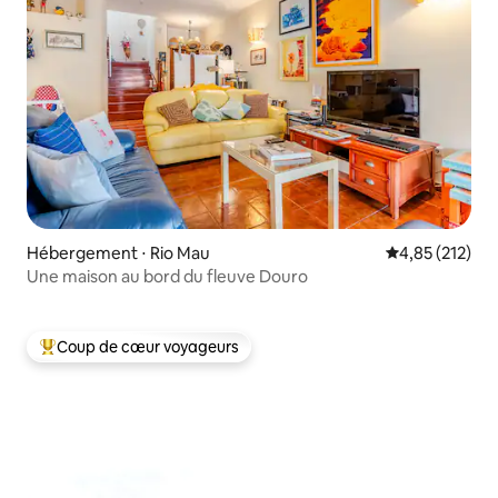
Hébergement ⋅ Rio Mau
Évaluation moy
4,85 (212)
Une maison au bord du fleuve Douro
Coup de cœur voyageurs
Coups de cœur voyageurs les plus appréciés