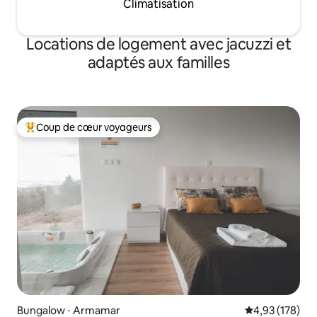
Climatisation
Locations de logement avec jacuzzi et
adaptés aux familles
Coup de cœur voyageurs
Coups de cœur voyageurs les plus appréciés
Bungalow ⋅ Armamar
Évaluation moy
4,93 (178)