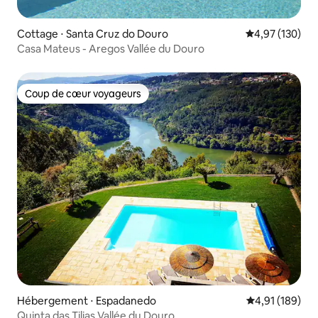
Cottage ⋅ Santa Cruz do Douro
Évaluation moy
4,97 (130)
Casa Mateus - Aregos Vallée du Douro
Coup de cœur voyageurs
Coup de cœur voyageurs
Hébergement ⋅ Espadanedo
Évaluation moy
4,91 (189)
Quinta das Tilias Vallée du Douro