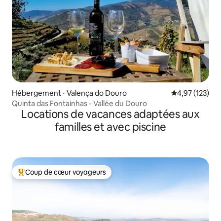
Hébergement ⋅ Valença do Douro
Évaluation moy
4,97 (123)
Quinta das Fontainhas - Vallée du Douro
Locations de vacances adaptées aux
familles et avec piscine
Coup de cœur voyageurs
Coups de cœur voyageurs les plus appréciés