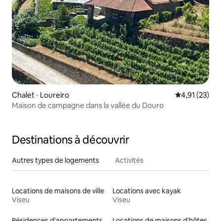
Chalet ⋅ Loureiro
Évaluation mo
4,91 (23)
Maison de campagne dans la vallée du Douro
Destinations à découvrir
Autres types de logements
Activités
Locations de maisons de ville
Locations avec kayak
Viseu
Viseu
Résidences d'appartements en location
Locations de maisons d'hôtes