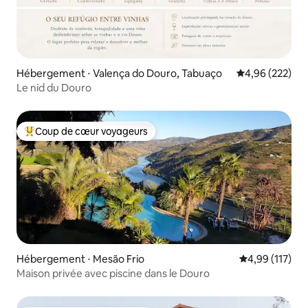
Hébergement ⋅ Valença do Douro, Tabuaço
Évaluation moy
4,96 (222)
Le nid du Douro
Coup de cœur voyageurs
Coups de cœur voyageurs les plus appréciés
Hébergement ⋅ Mesão Frio
Évaluation moy
4,99 (117)
Maison privée avec piscine dans le Douro