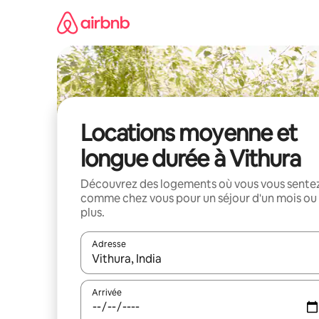
Aller
directement
au
contenu
Locations moyenne et
longue durée à Vithura
Découvrez des logements où vous vous sente
comme chez vous pour un séjour d'un mois ou
plus.
Adresse
Lorsque les résultats s'affichent, utilisez les flèc
Arrivée