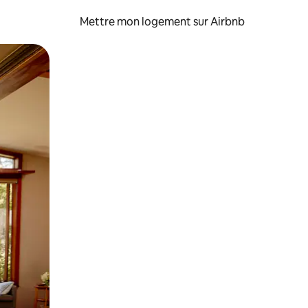
Mettre mon logement sur Airbnb
sant glisser.