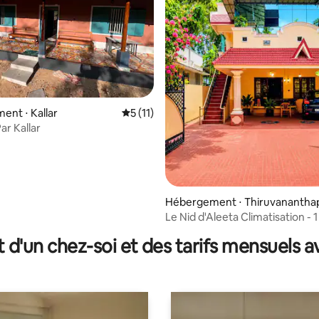
nt ⋅ Kallar
Évaluation moyenne sur la base de 11 co
5 (11)
ar Kallar
Hébergement ⋅ Thiruvanantha
 sur la base de 18 commentaires : 5 sur 5
ram
Le Nid d'Aleeta Climatisation - 1 chambre,
salon et cuisine pour les familles
t d'un chez-soi et des tarifs mensuels 
célibataires