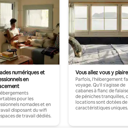
des numériques et
Vous allez vous y plaire
essionnels en
Parfois, l'hébergement fai
voyage. Qu'il s'agisse de
acement
cabanes à flanc de falais
hébergements
de péniches tranquilles, 
rtables pour les
locations sont dotées de
ssionnels nomades et en
caractéristiques uniques
ravail disposant du wifi
espaces de travail dédiés.