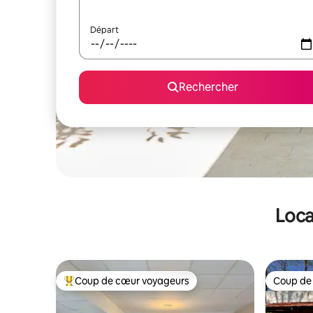
Départ
Rechercher
Loca
Coup de cœur voyageurs
Coup de
Coups de cœur voyageurs les plus appréciés
Coup de