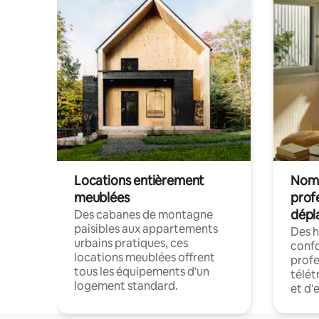
Locations entièrement
Noma
meublées
prof
dépl
Des cabanes de montagne
paisibles aux appartements
Des 
urbains pratiques, ces
confo
locations meublées offrent
profe
tous les équipements d'un
télét
logement standard.
et d'