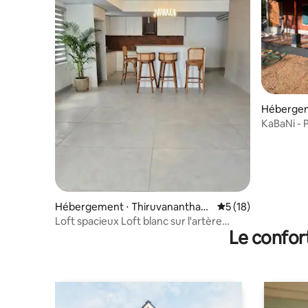
Hébergeme
KaBaNi - P
Hébergement ⋅ Thiruvananthap
Évaluation moyenne
5 (18)
uram
Loft spacieux Loft blanc sur l'artère
Le confor
principale