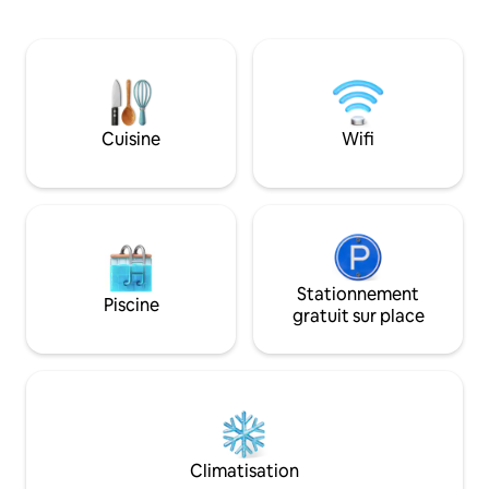
vous soyez 2 ou 1
réservations de 10 personnes ou plus).
l'ensemble de la p
Les installations comprennent un bloc
vous. Situé sur une ferme privée près
sanitaire avec des installations sanitaires
d'Alldays. Indépendant par défaut, avec
pour personnes handicapées, des
safaris guidés, p
douches en plein air, des toilettes et un
brousse et option
espace braai. Apportez votre propre
disponibles sur d
matériel de camping et profitez d'une
Cuisine
Wifi
expérience authentique dans le
Soutpansberg tout en soutenant le
travail de conservation de l'EWT.
Stationnement
Piscine
gratuit sur place
Climatisation