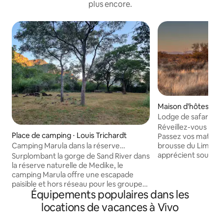
plus encore.
Maison d'hôtes ⋅ A
Lodge de safari en
usage exclusif
Réveillez-vous aux
Place de camping ⋅ Louis Trichardt
Passez vos matiné
Camping Marula dans la réserve
brousse du Limpo
naturelle de Medike
apprécient souven
Surplombant la gorge de Sand River dans
d'animaux sauvag
la réserve naturelle de Medike, le
le lodge. Profitez
camping Marula offre une escapade
de la piscine ou e
paisible et hors réseau pour les groupes
Équipements populaires dans les
des sentiers pédes
et les familles. Géré par l'Endangered
Terminez la journ
Wildlife Trust, il peut accueillir jusqu'à
locations de vacances à Vivo
camp. Usage exclusif uniquement : que
12 voyageurs (usage exclusif pour les