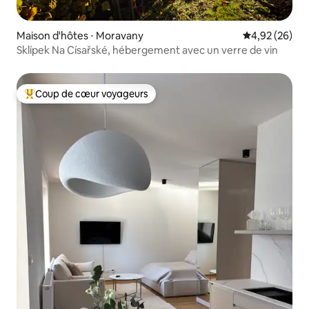
Maison d'hôtes ⋅ Moravany
Évaluation mo
4,92 (26)
Sklípek Na Císařské, hébergement avec un verre de vin
Coup de cœur voyageurs
Coups de cœur voyageurs les plus appréciés