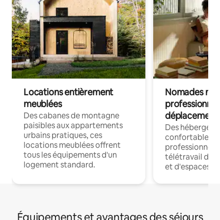
Locations entièrement
Nomades num
meublées
professionnel
déplacement
Des cabanes de montagne
paisibles aux appartements
Des hébergem
urbains pratiques, ces
confortables p
locations meublées offrent
professionnels
tous les équipements d'un
télétravail dis
logement standard.
et d'espaces de
Équipements et avantages des séjours