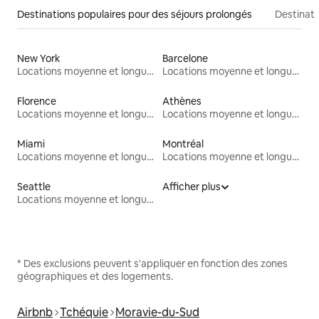
Destinations populaires pour des séjours prolongés
Destinati
New York
Barcelone
Locations moyenne et longue durée
Locations moyenne et longue durée
Florence
Athènes
Locations moyenne et longue durée
Locations moyenne et longue durée
Miami
Montréal
Locations moyenne et longue durée
Locations moyenne et longue durée
Seattle
Afficher plus
Locations moyenne et longue durée
* Des exclusions peuvent s'appliquer en fonction des zones
géographiques et des logements.
Airbnb
Tchéquie
Moravie-du-Sud