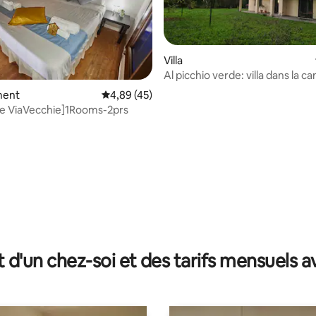
Villa
Al picchio verde: villa dans la 
de Ferrare
ment
Évaluation moyenne sur la base de 45 comme
4,89 (45)
e ViaVecchie]1Rooms-2prs
 sur la base de 35 commentaires : 5 sur 5
t d'un chez-soi et des tarifs mensuels 