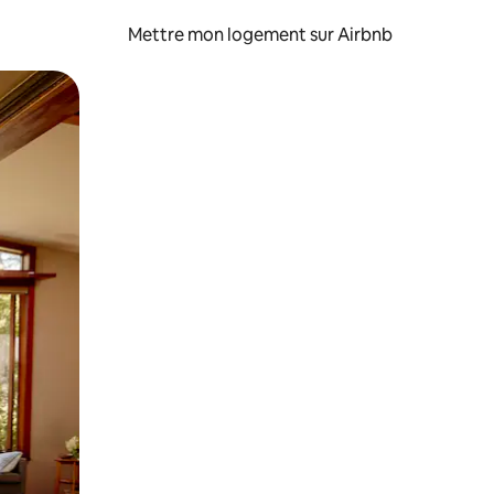
Mettre mon logement sur Airbnb
sant glisser.