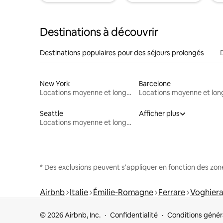
Destinations à découvrir
Destinations populaires pour des séjours prolongés
New York
Barcelone
Locations moyenne et longue durée
Seattle
Afficher plus
Locations moyenne et longue durée
* Des exclusions peuvent s'appliquer en fonction des zo
Airbnb
Italie
Émilie-Romagne
Ferrare
Voghier
© 2026 Airbnb, Inc.
Confidentialité
Conditions génér