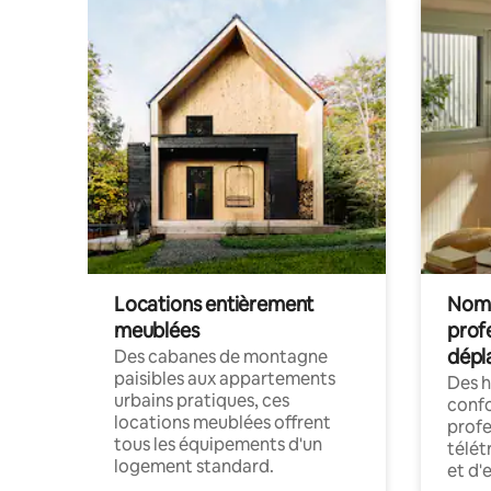
Locations entièrement
Noma
meublées
prof
dépl
Des cabanes de montagne
paisibles aux appartements
Des 
urbains pratiques, ces
confo
locations meublées offrent
profe
tous les équipements d'un
télét
logement standard.
et d'