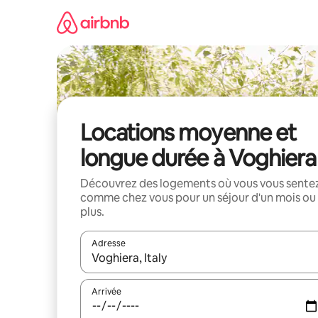
Aller
directement
au
contenu
Locations moyenne et
longue durée à Voghiera
Découvrez des logements où vous vous sente
comme chez vous pour un séjour d'un mois ou
plus.
Adresse
Lorsque les résultats s'affichent, utilisez les flèc
Arrivée