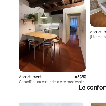
Apparte
[LikeHom
Appartement
Évaluation moyenne
5 (35)
CasadiFina au cœur de la cité médiévale
Le confor