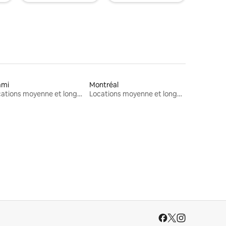
ami
Montréal
Locations moyenne et longue durée
Locations moyenne et longue durée