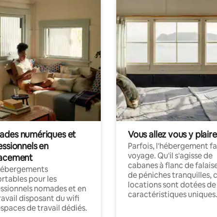
des numériques et
Vous allez vous y plaire
essionnels en
Parfois, l'hébergement fai
voyage. Qu'il s'agisse de
acement
cabanes à flanc de falais
hébergements
de péniches tranquilles, 
rtables pour les
locations sont dotées de
ssionnels nomades et en
caractéristiques uniques
ravail disposant du wifi
espaces de travail dédiés.