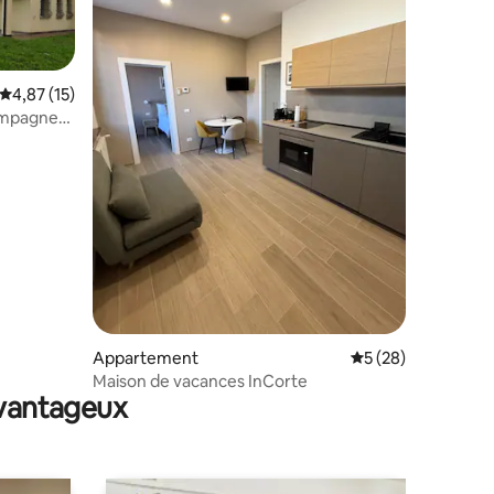
Évaluation moyenne sur la base de 15 commentaires : 4,87 sur 5
4,87 (15)
campagne
ntaires : 4,89 sur 5
Appartement
Évaluation moyenne
5 (28)
Maison de vacances InCorte
avantageux