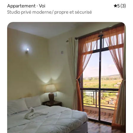
Appartement ⋅ Voi
Évaluatio
5 (3)
Studio privé moderne/ propre et sécurisé