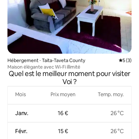
Hébergement ⋅ Taita-Taveta County
Évaluatio
5 (3)
Maison élégante avec Wi-Fi illimité
Quel est le meilleur moment pour visiter
Voi ?
Mois
Prix moyen
Temp. moy.
Janv.
16 €
26 °C
Févr.
15 €
26 °C