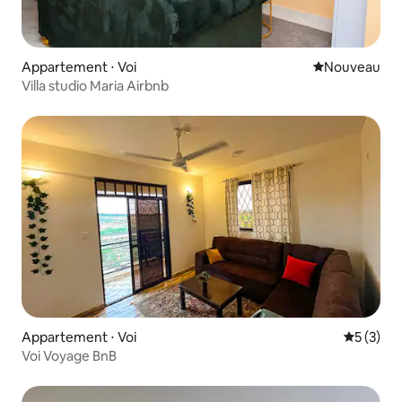
Appartement ⋅ Voi
Nouvel hébe
Nouveau
Villa studio Maria Airbnb
Appartement ⋅ Voi
Évaluatio
5 (3)
Voi Voyage BnB