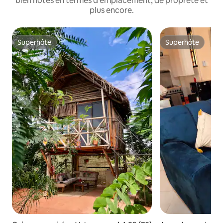
bien notés en termes d'emplacement, de propreté et
plus encore.
Superhôte
Superhôte
Superhôte
Superhôte