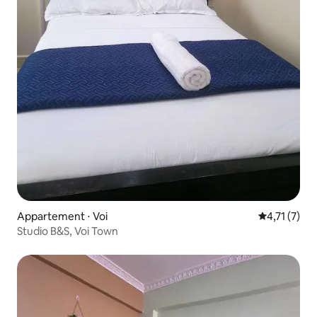
Appartement ⋅ Voi
Évaluation 
4,71 (7)
Studio B&S, Voi Town