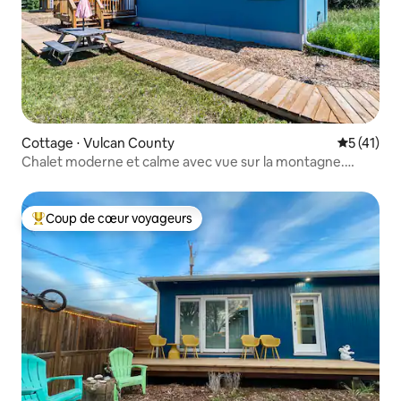
Cottage ⋅ Vulcan County
Évaluation
5 (41)
Chalet moderne et calme avec vue sur la montagne.
Climatisation, Wi-Fi
Coup de cœur voyageurs
Coups de cœur voyageurs les plus appréciés