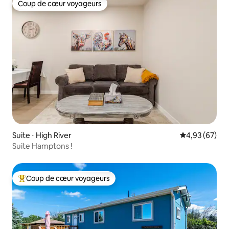
Coup de cœur voyageurs
Coup de cœur voyageurs
Suite ⋅ High River
Évaluation mo
4,93 (67)
Suite Hamptons !
Coup de cœur voyageurs
Coups de cœur voyageurs les plus appréciés