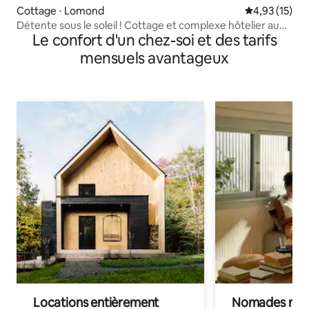
Cottage ⋅ Lomond
Évaluation mo
4,93 (15)
Détente sous le soleil ! Cottage et complexe hôtelier au
Le confort d'un chez-soi et des tarifs
lac McGregor
mensuels avantageux
Locations entièrement
Nomades num