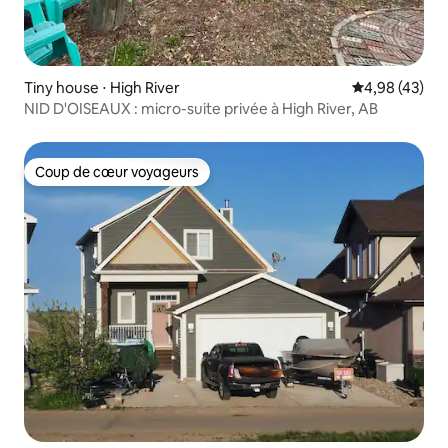
Tiny house ⋅ High River
Évaluation mo
4,98 (43)
NID D'OISEAUX : micro-suite privée à High River, AB
Coup de cœur voyageurs
Coup de cœur voyageurs