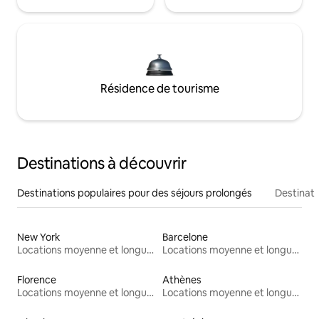
Résidence de tourisme
Destinations à découvrir
Destinations populaires pour des séjours prolongés
Destinati
New York
Barcelone
Locations moyenne et longue durée
Locations moyenne et longue durée
Florence
Athènes
Locations moyenne et longue durée
Locations moyenne et longue durée