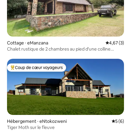
Cottage ⋅ eManzana
Évaluation m
4,67 (3)
Chalet rustique de 2 chambres au pied d'une colline...
Coup de cœur voyageurs
Coups de cœur voyageurs les plus appréciés
Hébergement ⋅ eNtokozweni
Évaluatio
5 (6)
Tiger Moth sur le fleuve