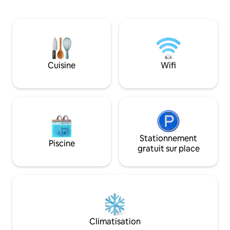
3,6 milliards d'a
un espace de travail, une connexion Wi-
panoramiques et 
Fi GRATUITE et une cuisine de base et un
proximité. La ville
espace barbecue. Rondawel sera parfait
Barberton datant d
pour les représentants, 2 couples ou une
1884 se trouve à 
famille.
Des visites de min
l'orpaillage sont d
Cuisine
Wifi
compte encore 7 mi
Air frais, superbes
intimité.
Stationnement
Piscine
gratuit sur place
Climatisation