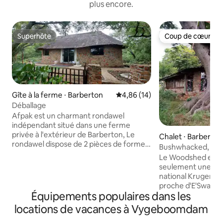
plus encore.
Superhôte
Coup de cœur vo
Superhôte
Coup de cœur vo
Gîte à la ferme ⋅ Barberton
Évaluation moyenne sur la base
4,86 (14)
Déballage
Afpak est un charmant rondawel
indépendant situé dans une ferme
privée à l'extérieur de Barberton, Le
Chalet ⋅ Barberto
rondawel dispose de 2 pièces de forme
Bushwhacked, Barb
ronde traditionnelle, généralement
bois)
Le Woodshed est i
construites à partir de matériaux locaux
seulement une heu
naturels tels que la pierre, le bois ou
national Kruger ou 
l'argile. Chaque chambre dispose d'une
proche d'E'Swatini
douche et d'un WC attenants et d'un lit
Équipements populaires dans les
contreforts des 
queen size confortable, d'oreillers et de
classées au patri
locations de vacances à Vygeboomdam
draps. Un ventilateur, une smart box et
leur histoire géolo
une télévision sont également fournis,