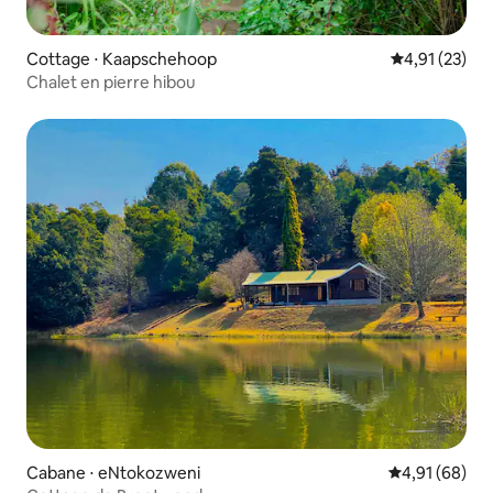
Cottage ⋅ Kaapschehoop
Évaluation mo
4,91 (23)
Chalet en pierre hibou
Cabane ⋅ eNtokozweni
Évaluation mo
4,91 (68)