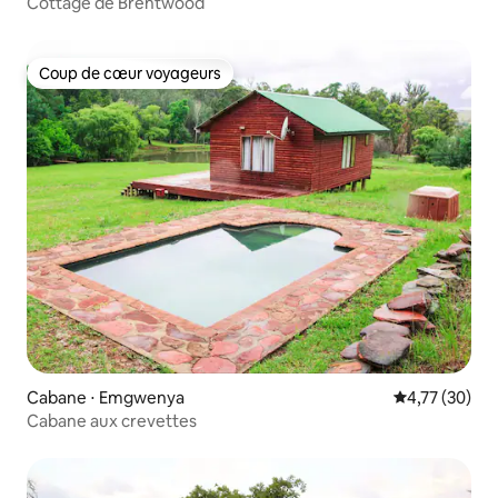
Cottage de Brentwood
Coup de cœur voyageurs
Coup de cœur voyageurs
Cabane ⋅ Emgwenya
Évaluation mo
4,77 (30)
Cabane aux crevettes