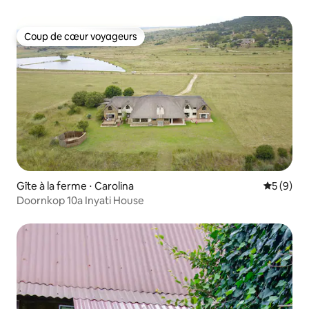
Coup de cœur voyageurs
Coup de cœur voyageurs
Gîte à la ferme ⋅ Carolina
Évaluatio
5 (9)
Doornkop 10a Inyati House