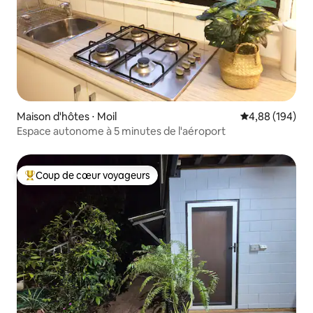
Maison d'hôtes ⋅ Moil
Évaluation moy
4,88 (194)
Espace autonome à 5 minutes de l'aéroport
Coup de cœur voyageurs
Coups de cœur voyageurs les plus appréciés