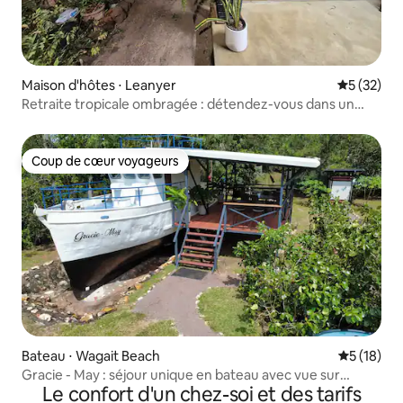
Maison d'hôtes ⋅ Leanyer
Évaluation
5 (32)
Retraite tropicale ombragée : détendez-vous dans un
havre de nature !
Coup de cœur voyageurs
Coup de cœur voyageurs
Bateau ⋅ Wagait Beach
Évaluation
5 (18)
Gracie - May : séjour unique en bateau avec vue sur
Le confort d'un chez-soi et des tarifs
l'océan