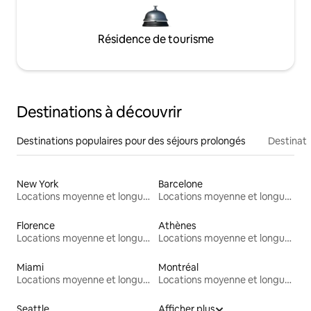
Résidence de tourisme
Destinations à découvrir
Destinations populaires pour des séjours prolongés
Destinati
New York
Barcelone
Locations moyenne et longue durée
Locations moyenne et longue durée
Florence
Athènes
Locations moyenne et longue durée
Locations moyenne et longue durée
Miami
Montréal
Locations moyenne et longue durée
Locations moyenne et longue durée
Seattle
Afficher plus