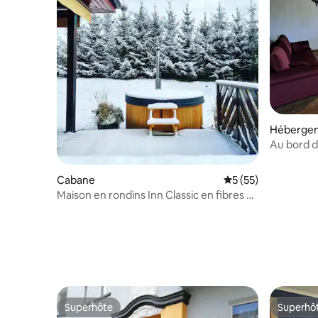
Héberge
Au bord d
Cabane
Évaluation moyenne
5 (55)
Maison en rondins Inn Classic en fibres au
bord du lac
Superhôte
Superhô
Superhôte
Superhô