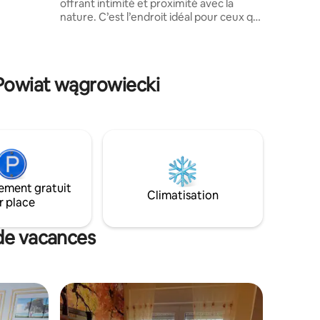
offrant intimité et proximité avec la
uipée et
nature. C’est l’endroit idéal pour ceux qui
veulent se détendre dans le calme et la
tranquillité, à l’écart de l’agitation de la
ville. L’intérieur confortable et les
environs immédiats, composés d’eau et
 Powiat wągrowiecki
de verdure, créent les conditions idéales
pour se reposer. ArtFolwark est une
propriété unique située juste au bord du
lac. Il y a un restaurant sur place qui est
ouvert le week-end. C’est l’endroit idéal
pour vous évader de la ville et vraiment
ralentir.
ement gratuit
Climatisation
r place
 de vacances