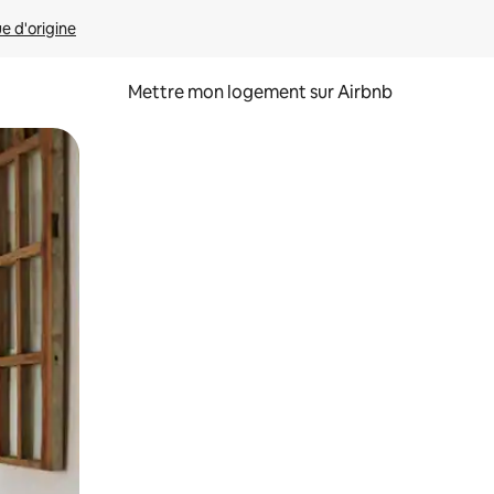
ue d'origine
Mettre mon logement sur Airbnb
sant glisser.