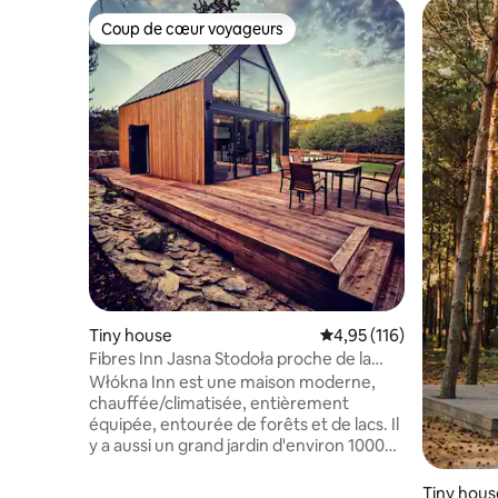
Coup de cœur voyageurs
Coup de cœur voyageurs
Tiny house
Évaluation moyenne sur
4,95 (116)
Fibres Inn Jasna Stodoła proche de la
nature
Włókna Inn est une maison moderne,
chauffée/climatisée, entièrement
équipée, entourée de forêts et de lacs. Il
y a aussi un grand jardin d'environ 1000
m2. Sur la grande terrasse d'environ 70
m2, il y a des meubles pour se détendre,
Tiny hous