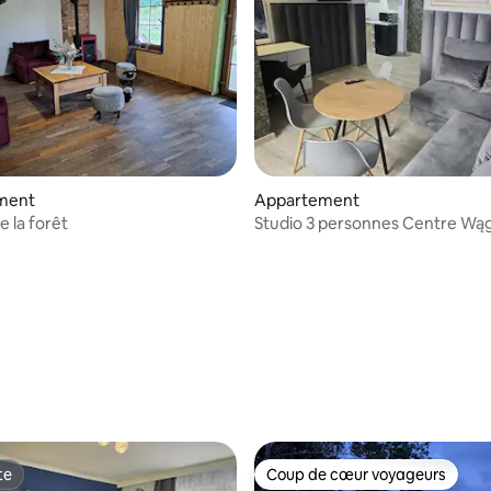
ment
Appartement
e la forêt
Studio 3 personnes Centre Wą
 sur la base de 55 commentaires : 5 sur 5
te
Coup de cœur voyageurs
te
Coup de cœur voyageurs