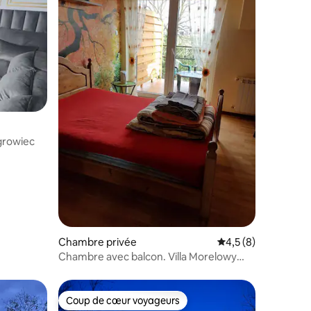
growiec
Chambre privée
Évaluation moyenne 
4,5 (8)
Chambre avec balcon. Villa Morelowy
Sad Potrzanowo
Coup de cœur voyageurs
Coup de cœur voyageurs