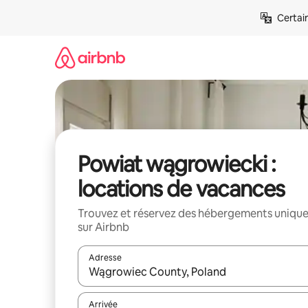
Aller
Certai
directement
au
contenu
Powiat wągrowiecki :
locations de vacances
Trouvez et réservez des hébergements uniqu
sur Airbnb
Adresse
Lorsque les résultats s'affichent, utilisez les flèc
Arrivée