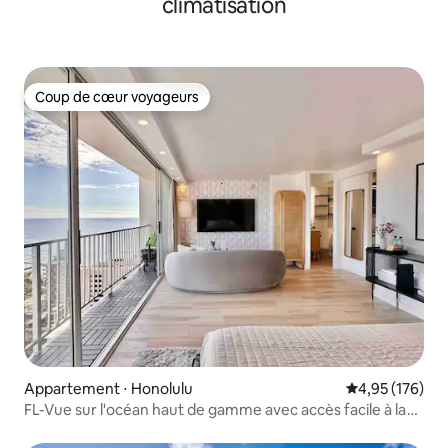
climatisation
Coup de cœur voyageurs
Coup de cœur voyageurs
Appartement ⋅ Honolulu
Évaluation moy
4,95 (176)
FL-Vue sur l'océan haut de gamme avec accès facile à la
plage~