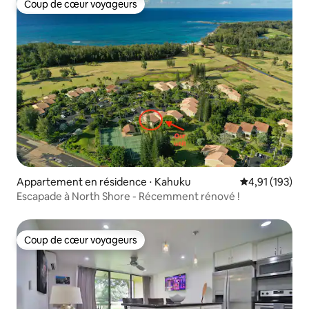
Coup de cœur voyageurs
Coup de cœur voyageurs
Appartement en résidence ⋅ Kahuku
Évaluation moy
4,91 (193)
Escapade à North Shore - Récemment rénové !
Coup de cœur voyageurs
Coup de cœur voyageurs