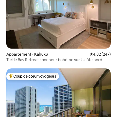
Appartement ⋅ Kahuku
Évaluation moy
4,82 (247)
Turtle Bay Retreat : bonheur bohème sur la côte nord
Coup de cœur voyageurs
Coups de cœur voyageurs les plus appréciés