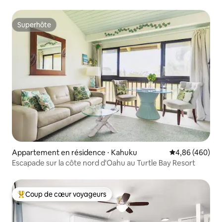
Superhôte
Superhôte
Appartement en résidence ⋅ Kahuku
Évaluation moy
4,86 (460)
Escapade sur la côte nord d'Oahu au Turtle Bay Resort
Coup de cœur voyageurs
Coups de cœur voyageurs les plus appréciés