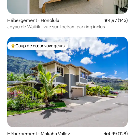
Hébergement ⋅ Honolulu
Évaluation moy
4,97 (143)
Joyau de Waikiki, vue sur l'océan, parking inclus
Coup de cœur voyageurs
Coups de cœur voyageurs les plus appréciés
Hébergement ⋅ Makaha Valley
Évaluation moy
4,99 (128)