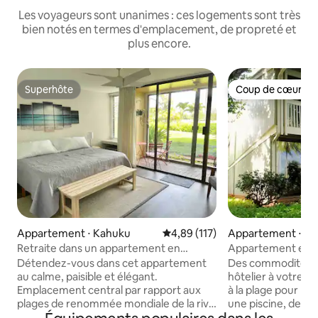
Les voyageurs sont unanimes : ces logements sont très
bien notés en termes d'emplacement, de propreté et
plus encore.
Superhôte
Coup de cœur vo
Superhôte
Coup de cœur vo
Appartement ⋅ Kahuku
Évaluation moyenne sur la base 
4,89 (117)
Appartement ⋅ K
Retraite dans un appartement en
Appartement en co
résidence à Turtle Bay
vue sur le fairway 
Détendez-vous dans cet appartement
Des commodités d
au calme, paisible et élégant.
hôtelier à votre po
Emplacement central par rapport aux
à la plage pour la 
plages de renommée mondiale de la rive
une piscine, des c
nord d'O'ahu. Vous pouvez vous baigner,
2 parcours de golf