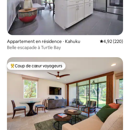
Appartement en résidence ⋅ Kahuku
Évaluation moy
4,92 (220)
Belle escapade à Turtle Bay
Coup de cœur voyageurs
Coups de cœur voyageurs les plus appréciés