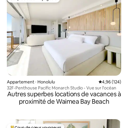
Coup de cœur voyageurs
Appartement ⋅ Honolulu
Évaluation moy
4,96 (124)
32F-Penthouse Pacific Monarch Studio - Vue sur l'océan
Autres superbes locations de vacances à
proximité de Waimea Bay Beach
Coup de cœur voyageurs