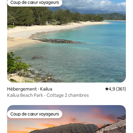
Coup de cœur voyageurs
Coup de cœur voyageurs
Hébergement ⋅ Kailua
Évaluation mo
4,9 (361)
Kailua Beach Park - Cottage 2 chambres
Coup de cœur voyageurs
Coup de cœur voyageurs