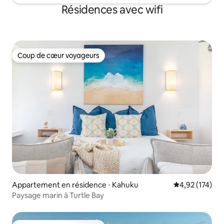
Résidences avec wifi
Coup de cœur voyageurs
Coup de cœur voyageurs
Appartement en résidence ⋅ Kahuku
Évaluation moy
4,92 (174)
Paysage marin à Turtle Bay