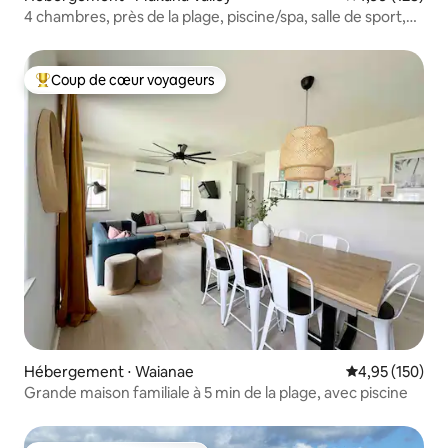
4 chambres, près de la plage, piscine/spa, salle de sport,
parking gratuit, barbecue
Coup de cœur voyageurs
Coups de cœur voyageurs les plus appréciés
Hébergement ⋅ Waianae
Évaluation moy
4,95 (150)
Grande maison familiale à 5 min de la plage, avec piscine