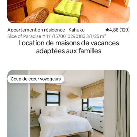
Appartement en résidence ⋅ Kahuku
Évaluation moy
4,88 (129)
Slice of Paradise # 111/1570010290183 3/1/25 m²
Location de maisons de vacances
adaptées aux familles
Coup de cœur voyageurs
Coup de cœur voyageurs