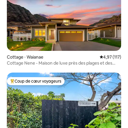
Cottage ⋅ Waianae
Évaluation moy
4,97 (117)
Cottage Nene - Maison de luxe près des plages et des
montagnes
Coup de cœur voyageurs
Coups de cœur voyageurs les plus appréciés