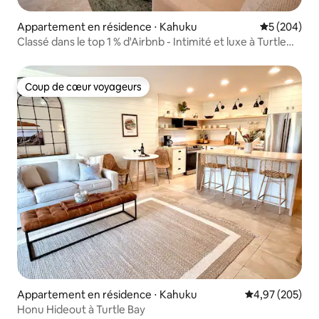
Appartement en résidence ⋅ Kahuku
Évaluation 
5 (204)
Classé dans le top 1 % d'Airbnb - Intimité et luxe à Turtle
Bay
Coup de cœur voyageurs
Coup de cœur voyageurs
Appartement en résidence ⋅ Kahuku
Évaluation moy
4,97 (205)
Honu Hideout à Turtle Bay