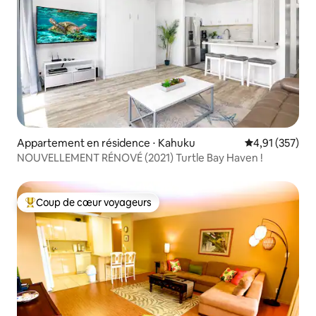
Appartement en résidence ⋅ Kahuku
Évaluation moy
4,91 (357)
NOUVELLEMENT RÉNOVÉ (2021) Turtle Bay Haven !
Coup de cœur voyageurs
Coups de cœur voyageurs les plus appréciés