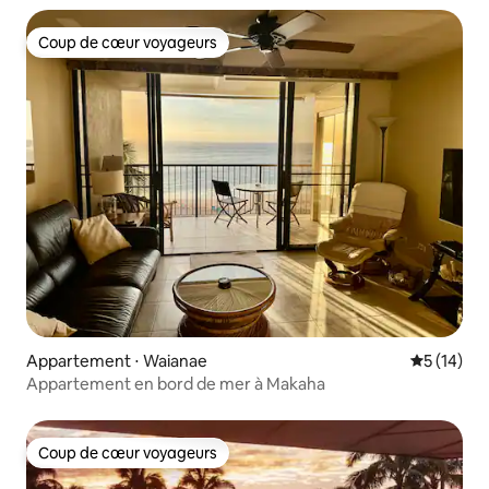
Coup de cœur voyageurs
Coup de cœur voyageurs
Appartement ⋅ Waianae
Évaluation
5 (14)
Appartement en bord de mer à Makaha
Coup de cœur voyageurs
Coup de cœur voyageurs