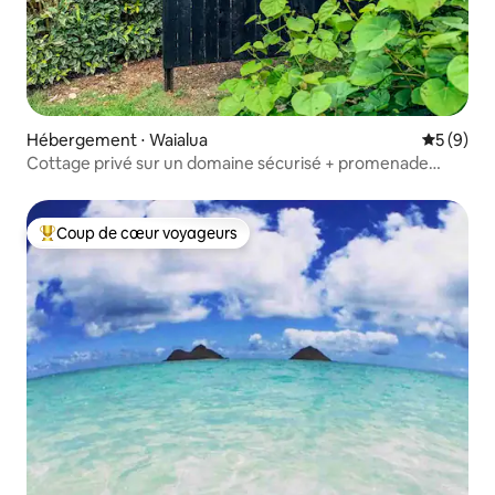
Hébergement ⋅ Waialua
Évaluatio
5 (9)
Cottage privé sur un domaine sécurisé + promenade
jusqu'à la plage
Coup de cœur voyageurs
Coups de cœur voyageurs les plus appréciés