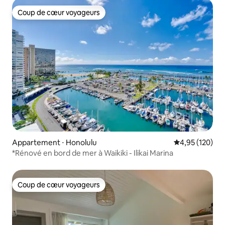
Coup de cœur voyageurs
Coup de cœur voyageurs
Appartement ⋅ Honolulu
Évaluation moy
4,95 (120)
*Rénové en bord de mer à Waikiki - Ilikai Marina
Coup de cœur voyageurs
Coup de cœur voyageurs