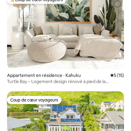
Coups de cœur voyageurs les plus appréciés
Appartement en résidence ⋅ Kahuku
Évaluation
5 (15)
Turtle Bay – Logement design rénové à pied de la
plage • Piscine
Coup de cœur voyageurs
Coup de cœur voyageurs