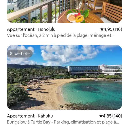
Appartement ⋅ Honolulu
Évaluation moy
4,95 (116)
Vue sur l'océan, à 2 min à pied de la plage, ménage et
stationnement gratuits, cuisine
Superhôte
Superhôte
Appartement ⋅ Kahuku
Évaluation moy
4,85 (140)
Bungalow à Turtle Bay - Parking, climatisation et plage à
pied