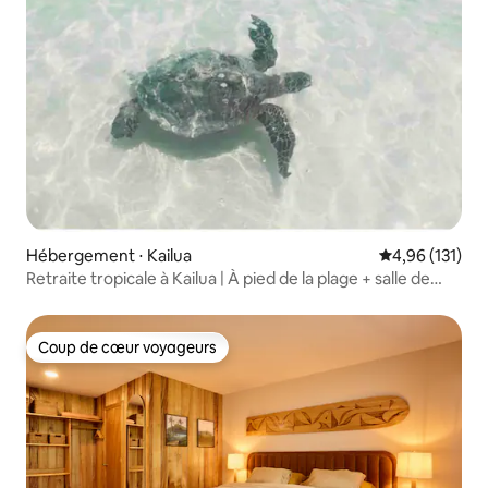
Hébergement ⋅ Kailua
Évaluation moy
4,96 (131)
Retraite tropicale à Kailua | À pied de la plage + salle de
sport
Coup de cœur voyageurs
Coup de cœur voyageurs