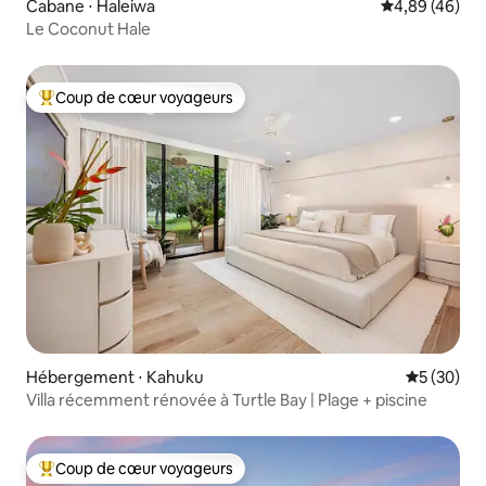
Cabane ⋅ Haleiwa
Évaluation mo
4,89 (46)
Le Coconut Hale
Coup de cœur voyageurs
Coups de cœur voyageurs les plus appréciés
Hébergement ⋅ Kahuku
Évaluation
5 (30)
Villa récemment rénovée à Turtle Bay | Plage + piscine
Coup de cœur voyageurs
Coups de cœur voyageurs les plus appréciés