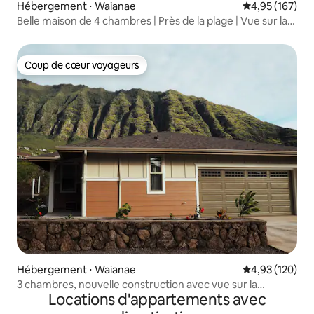
Hébergement ⋅ Waianae
Évaluation moy
4,95 (167)
Belle maison de 4 chambres | Près de la plage | Vue sur la
montagne
Coup de cœur voyageurs
Coup de cœur voyageurs
Hébergement ⋅ Waianae
Évaluation moy
4,93 (120)
3 chambres, nouvelle construction avec vue sur la
Locations d'appartements avec
montagne, proche de la plage