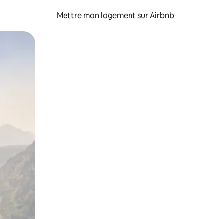
Mettre mon logement sur Airbnb
sant glisser.