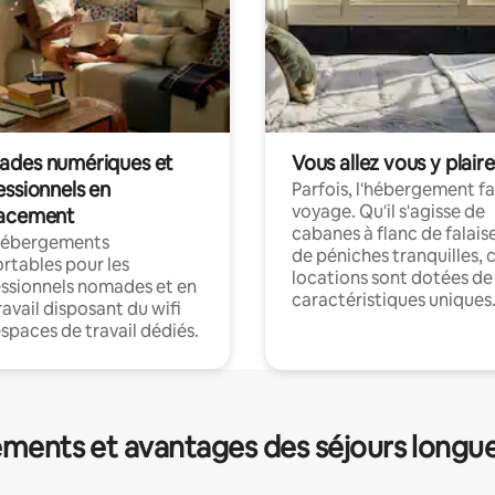
des numériques et
Vous allez vous y plaire
essionnels en
Parfois, l'hébergement fai
voyage. Qu'il s'agisse de
acement
cabanes à flanc de falais
hébergements
de péniches tranquilles, 
rtables pour les
locations sont dotées de
ssionnels nomades et en
caractéristiques uniques
ravail disposant du wifi
espaces de travail dédiés.
ments et avantages des séjours longu