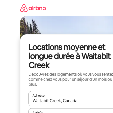
Aller
directement
au
contenu
Locations moyenne et
longue durée à Waitabit
Creek
Découvrez des logements où vous vous sente
comme chez vous pour un séjour d'un mois ou
plus.
Adresse
Lorsque les résultats s'affichent, utilisez les flèc
Arrivée