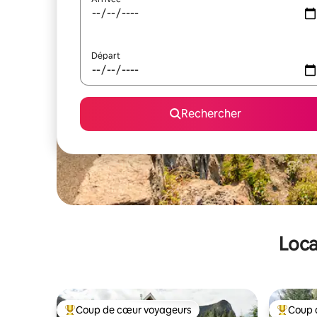
Départ
Rechercher
Loca
Coup de cœur voyageurs
Coup 
Coups de cœur voyageurs les plus appréciés
Coups de