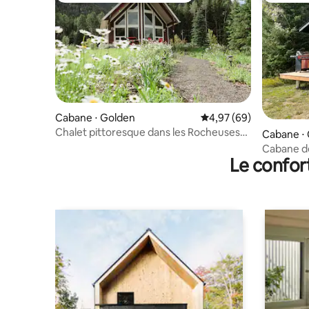
Cabane ⋅ Golden
Évaluation moyenne sur
4,97 (69)
Chalet pittoresque dans les Rocheuses
Cabane ⋅
Canadiennes
A
Cabane d
Le confor