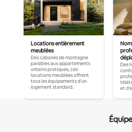
Locations entièrement
Noma
meublées
prof
dépl
Des cabanes de montagne
paisibles aux appartements
Des 
urbains pratiques, ces
confo
locations meublées offrent
profe
tous les équipements d'un
télét
logement standard.
et d'
Équipe