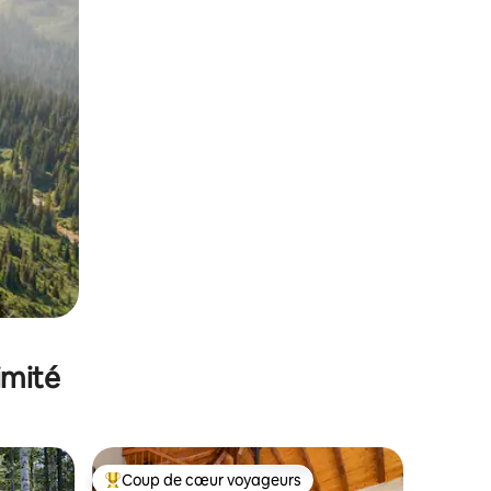
imité
Coup de cœur voyageurs
Coups de cœur voyageurs les plus appréciés