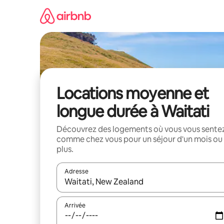
Aller
directement
au
contenu
Locations moyenne et
longue durée à Waitati
Découvrez des logements où vous vous sente
comme chez vous pour un séjour d'un mois ou
plus.
Adresse
Lorsque les résultats s'affichent, utilisez les flèc
Arrivée