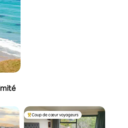
imité
Coup de cœur voyageurs
Coups de cœur voyageurs les plus appréciés