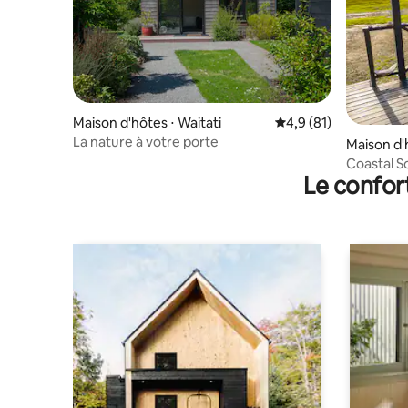
Maison d'hôtes ⋅ Waitati
Évaluation moyenne s
4,9 (81)
La nature à votre porte
Maison d'
Coastal S
Le confor
et vue sur