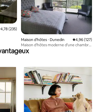
valuation moyenne sur la base de 235 commentaires : 4,78 sur 5
4,78 (235)
taires : 4,96 sur 5
Maison d'hôtes ⋅ Dunedin
Évaluation moyenne sur
4,96 (127)
Maison d'hôtes moderne d'une chambre
avantageux
à proximité de Dunedin