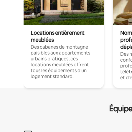
Locations entièrement
Noma
meublées
prof
dépl
Des cabanes de montagne
paisibles aux appartements
Des 
urbains pratiques, ces
confo
locations meublées offrent
profe
tous les équipements d'un
télét
logement standard.
et d'
Équipe