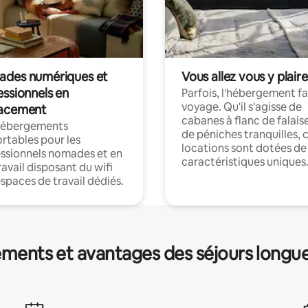
des numériques et
Vous allez vous y plaire
essionnels en
Parfois, l'hébergement fai
voyage. Qu'il s'agisse de
acement
cabanes à flanc de falais
hébergements
de péniches tranquilles, 
rtables pour les
locations sont dotées de
ssionnels nomades et en
caractéristiques uniques
ravail disposant du wifi
espaces de travail dédiés.
ments et avantages des séjours longu