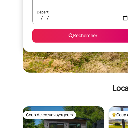
Départ
Rechercher
Loca
Coup de cœur voyageurs
Coup 
Coup de cœur voyageurs
Coups de