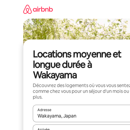
Aller
directement
au
contenu
Locations moyenne et
longue durée à
Wakayama
Découvrez des logements où vous vous sente
comme chez vous pour un séjour d'un mois ou
plus.
Adresse
Lorsque les résultats s'affichent, utilisez les flèc
Arrivée