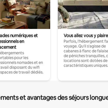
des numériques et
Vous allez vous y plaire
essionnels en
Parfois, l'hébergement fai
voyage. Qu'il s'agisse de
acement
cabanes à flanc de falais
hébergements
de péniches tranquilles, 
rtables pour les
locations sont dotées de
ssionnels nomades et en
caractéristiques uniques
ravail disposant du wifi
espaces de travail dédiés.
ments et avantages des séjours longu