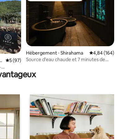
mmentaires : 5 sur 5
Hébergement ⋅ Shirahama
Évaluation moyenne sur
4,84 (164)
Source d'eau chaude et 7 minutes de
a
Évaluation moyenne sur la base de 97 commentaires : 5 sur 5
5 (97)
Shirarahama
·
avantageux
ouchages