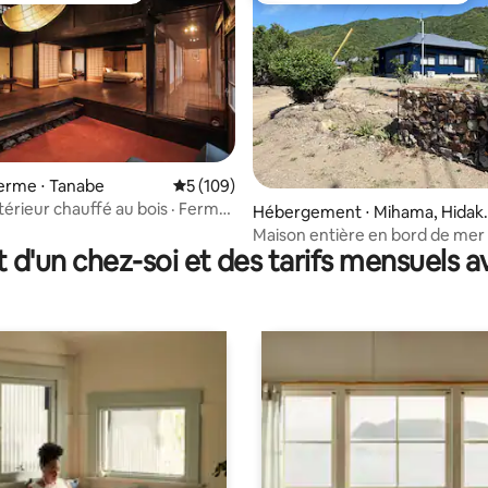
 ferme ⋅ Tanabe
Évaluation moyenne sur la base de 109 co
5 (109)
la base de 588 commentaires : 4,98 sur 5
érieur chauffé au bois · Ferme
Hébergement ⋅ Mihama, Hidak
elle
District
Maison entière en bord de mer 
t d'un chez-soi et des tarifs mensuels 
Barbecue et four à pizza · 12 c