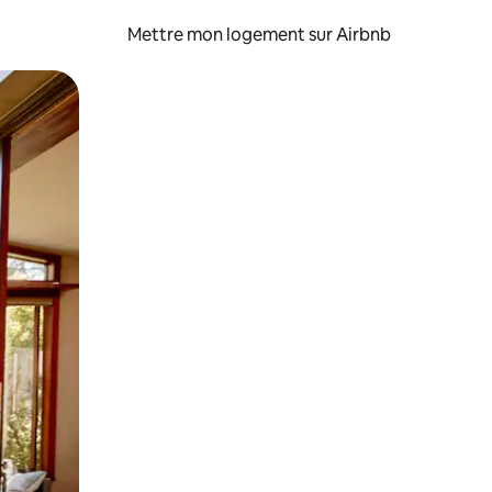
Mettre mon logement sur Airbnb
sant glisser.