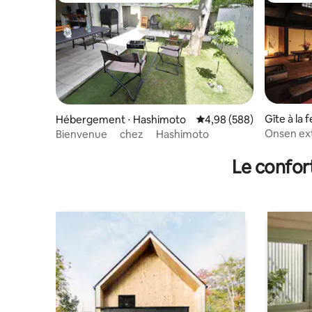
Gîte à la
Hébergement ⋅ Hashimoto
Évaluation moyenne sur 
4,98 (588)
Onsen ext
Bienvenue chez Hashimoto
traditionn
Le confor