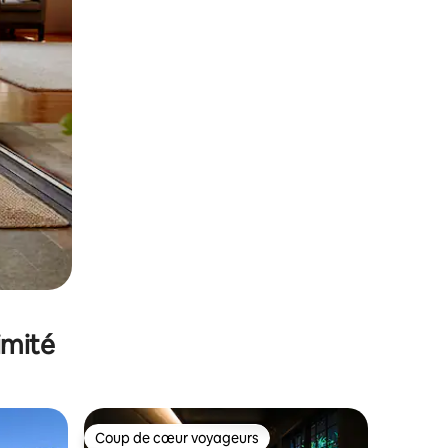
imité
Coup de cœur voyageurs
lus appréciés
Coup de cœur voyageurs