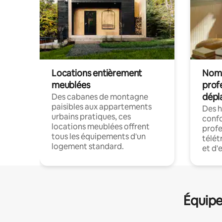
Locations entièrement
Noma
meublées
prof
dépl
Des cabanes de montagne
paisibles aux appartements
Des 
urbains pratiques, ces
confo
locations meublées offrent
profe
tous les équipements d'un
télét
logement standard.
et d'
Équipe