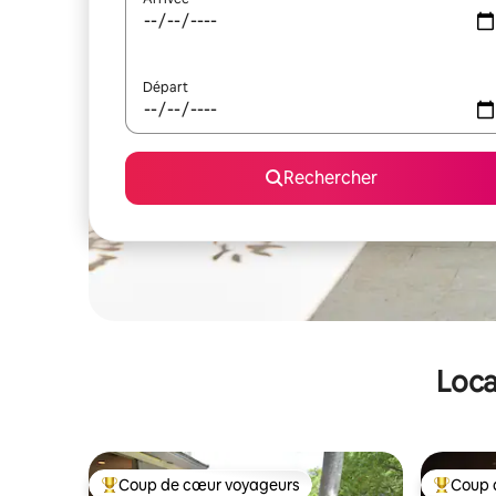
Départ
Rechercher
Loca
Coup de cœur voyageurs
Coup 
Coups de cœur voyageurs les plus appréciés
Coups de