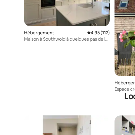
Hébergement
Évaluation moyenne sur
4,95 (112)
Maison à Southwold à quelques pas de la
plage
Héberge
Espace cré
Lo
Southwol