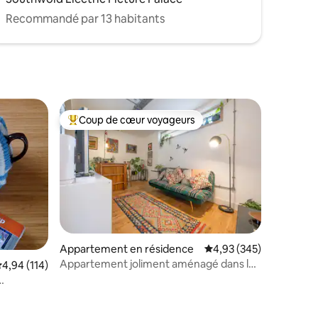
Recommandé par 13 habitants
Coup de cœur voyageurs
lus appréciés
Coups de cœur voyageurs les plus appréciés
ntaires : 4,97 sur 5
Appartement en résidence
Évaluation moyenne sur
4,93 (345)
Appartement joliment aménagé dans le
valuation moyenne sur la base de 114 commentaires : 4,94 sur 5
4,94 (114)
centre de Norwich