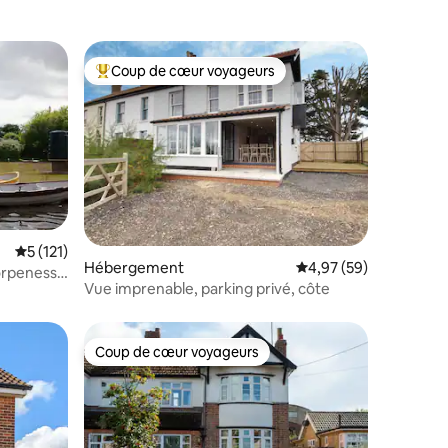
Coup de cœur voyageurs
lus appréciés
Coups de cœur voyageurs les plus appréciés
ntaires : 4,87 sur 5
Évaluation moyenne sur la base de 121 commentaires : 5 sur 5
5 (121)
Hébergement
Évaluation moyenne su
4,97 (59)
orpeness
Vue imprenable, parking privé, côte
Coup de cœur voyageurs
lus appréciés
Coup de cœur voyageurs