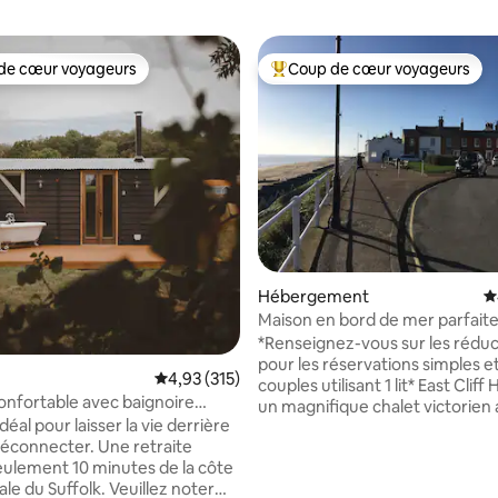
de cœur voyageurs
Coup de cœur voyageurs
 cœur voyageurs les plus appréciés
Coups de cœur voyageurs les p
la base de 107 commentaires : 4,99 sur 5
Hébergement
É
Maison en bord de mer parfai
située
*Renseignez-vous sur les réduc
pour les réservations simples et
Évaluation moyenne sur la base de 315 comme
4,93 (315)
couples utilisant 1 lit* East Cliff House est
nfortable avec baignoire
un magnifique chalet victorien
e à remous et poêle à bois
idéal pour laisser la vie derrière
vue magnifique sur la mer à pr
 déconnecter. Une retraite
la plage et de la rue principale. 
seulement 10 minutes de la côte
de Southwold et ses célèbres 
le du Suffolk. Veuillez noter
plage ne sont qu'à quelques pa