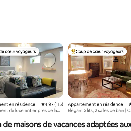
la base de 139 commentaires : 4,96 sur 5
de cœur voyageurs
Coup de cœur voyageurs
 cœur voyageurs les plus appréciés
Coups de cœur voyageurs les p
ent en résidence
Évaluation moyenne sur la base de 115 comme
4,97 (115)
Appartement en résidence
É
nt de luxe entier près de la
Élégant 3 lits, 2 salles de bain |
 la base de 114 commentaires : 4,97 sur 5
t Yarmouth
Quarter
 de maisons de vacances adaptées aux