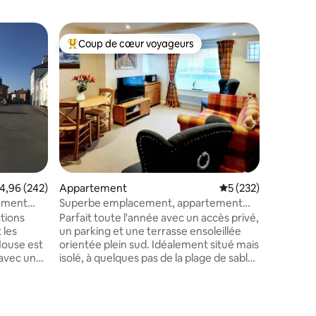
Suite
Coup de cœur voyageurs
Coup
lus appréciés
Coups de cœur voyageurs les plus appréciés
Coups d
Southwol
indépend
Bienvenu
chambre
appartem
indépend
accès pri
rue. Il es
principal
pied. Il 
manger c
luxueux, 
valuation moyenne sur la base de 242 commentaires : 4,96 sur 5
4,96 (242)
Appartement
Évaluation moyenne 
5 (232)
d'eau. Co
chemin de
tement
Superbe emplacement, appartement
intérieur
moderne, parking, patio ensoleillé
tions
Parfait toute l'année avec un accès privé,
et les coc
 les
un parking et une terrasse ensoleillée
ntaires : 4,93 sur 5
dispose d
orientée plein sud. Idéalement situé mais
chaises p
 avec une
isolé, à quelques pas de la plage de sable,
voyageu
oximité de
des boutiques, des pubs, des
La plage
restaurants, de la jetée et des sites
cabanes de
historiques. Rez-de-chaussée
s hors
entièrement rénové. Wi-Fi ultra-rapide.