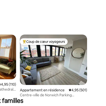
Coup de cœur voyageurs
lus appréciés
Coups de cœur voyageurs les plus appréciés
ntaires : 4,97 sur 5
valuation moyenne sur la base de 110 commentaires : 4,95 sur 5
4,95 (110)
 Cathedral
Appartement en résidence
Évaluation moyenne sur
4,95 (501)
Centre-ville de Norwich Parking
 familles
souterrain sur place