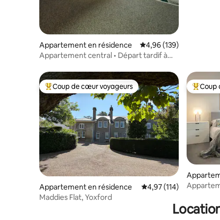
Appartement en résidence
Évaluation moyenne sur 
4,96 (139)
Appartement central • Départ tardif à
12 h • WIFI • Parking
Coup de cœur voyageurs
Coup 
Coups de cœur voyageurs les plus appréciés
Coups de
Appartem
Apparteme
Appartement en résidence
Évaluation moyenne sur
4,97 (114)
plage - G
Maddies Flat, Yoxford
Location