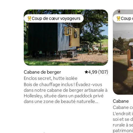
Coup de cœur voyageurs
Coup 
Coups de cœur voyageurs les plus appréciés
Coups de
Cabane de berger
Évaluation moyenne sur 
4,99 (107)
Enclos secret, hutte isolée
Bois de chauffage inclus ! Évadez-vous
dans notre cabane de berger artisanale à
Hollesley, située dans un paddock privé
Cabane
dans une zone de beauté naturelle
exceptionnelle. Entouré d’arbres et
Cabane co
discrètement clôturé par une barrière à
extérieur
L'endroit 
l’épreuve des chiens, il offre une vue
soi et se
imprenable sur des champs vallonnés et
rurale à 
un calme absolu. Parfaite pour les
patrimonia