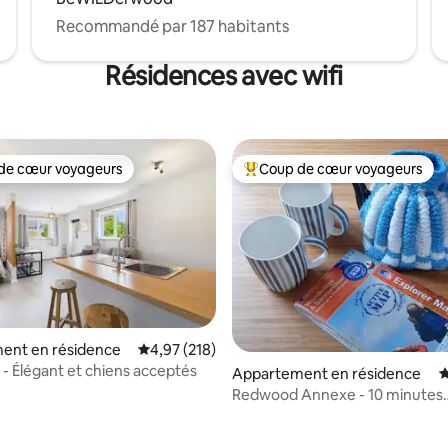
Recommandé par 187 habitants
Résidences avec wifi
de cœur voyageurs
Coup de cœur voyageurs
 cœur voyageurs les plus appréciés
Coups de cœur voyageurs les p
ent en résidence
Évaluation moyenne sur la base de 218 comme
4,97 (218)
e - Élégant et chiens acceptés
Appartement en résidence
É
Redwood Annexe - 10 minutes
d'Aldeburgh