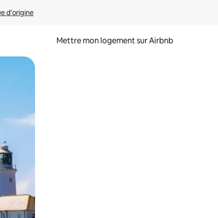
ue d'origine
Mettre mon logement sur Airbnb
sant glisser.