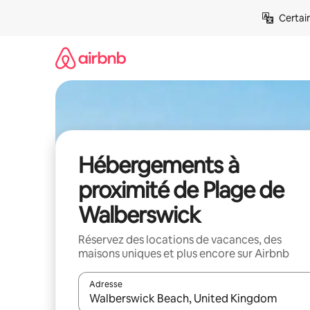
Aller
Certai
directement
au
contenu
Hébergements à
proximité de Plage de
Walberswick
Réservez des locations de vacances, des
maisons uniques et plus encore sur Airbnb
Adresse
Lorsque les résultats s'affichent, utilisez les flèc