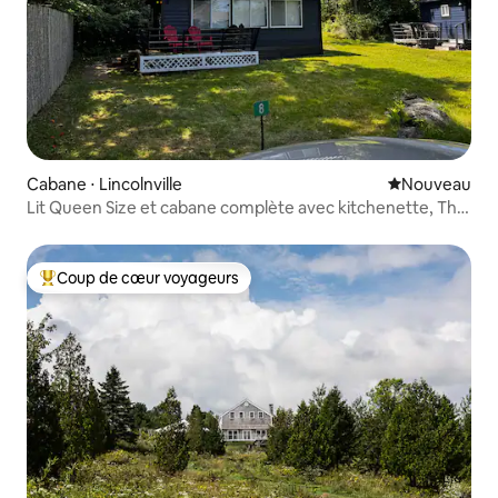
Cabane ⋅ Lincolnville
Nouvel hébe
Nouveau
Lit Queen Size et cabane complète avec kitchenette, The
Anchorage 8
Coup de cœur voyageurs
Coups de cœur voyageurs les plus appréciés