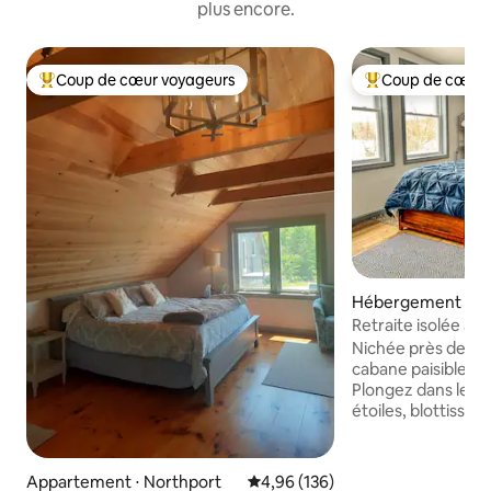
plus encore.
Coup de cœur voyageurs
Coup de cœur 
Coups de cœur voyageurs les plus appréciés
Coups de cœur vo
Hébergement ⋅ B
Retraite isolée ave
vue sur la forêt
Nichée près des bo
cabane paisible off
Plongez dans le jac
étoiles, blottissez
bois électrique ou 
avec une connexio
vue sur la forêt. 
Appartement ⋅ Northport
Évaluation moyenne sur la base 
4,96 (136)