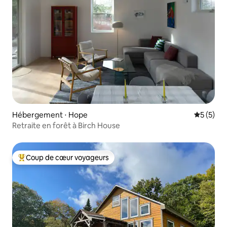
Hébergement ⋅ Hope
Évaluatio
5 (5)
Retraite en forêt à Birch House
Coup de cœur voyageurs
Coups de cœur voyageurs les plus appréciés