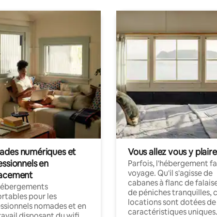
des numériques et
Vous allez vous y plaire
essionnels en
Parfois, l'hébergement fai
voyage. Qu'il s'agisse de
acement
cabanes à flanc de falais
hébergements
de péniches tranquilles, 
rtables pour les
locations sont dotées de
ssionnels nomades et en
caractéristiques uniques
ravail disposant du wifi