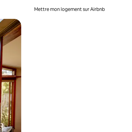
Mettre mon logement sur Airbnb
sant glisser.