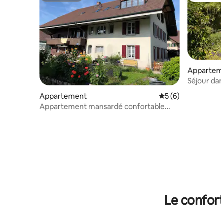
Appartem
Séjour da
un quarti
Appartement
Évaluation moyenn
5 (6)
Appartement mansardé confortable
avec cheminée
Le confor