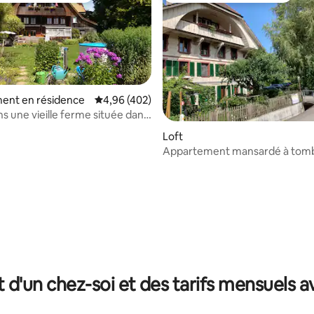
ent en résidence
Évaluation moyenne sur la base de 402 commen
4,96 (402)
ns une vieille ferme située dans
er calme
e sur la base de 6 commentaires : 5 sur 5
Loft
Appartement mansardé à tom
amoureux
t d'un chez-soi et des tarifs mensuels 