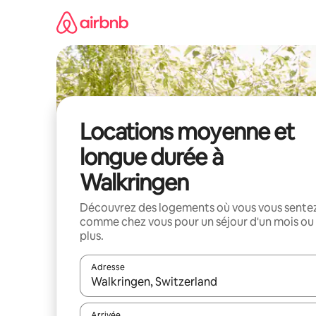
Aller
directement
au
contenu
Locations moyenne et
longue durée à
Walkringen
Découvrez des logements où vous vous sente
comme chez vous pour un séjour d'un mois ou
plus.
Adresse
Lorsque les résultats s'affichent, utilisez les flèc
Arrivée