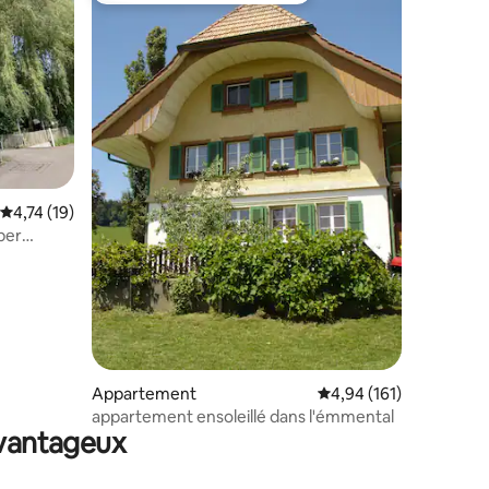
taires : 4,96 sur 5
Évaluation moyenne sur la base de 19 commentaires : 4,74 sur 5
4,74 (19)
ber
Appartement
Évaluation moyenne sur
4,94 (161)
appartement ensoleillé dans l'émmental
avantageux