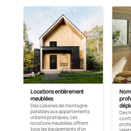
Locations entièrement
Noma
meublées
prof
dépl
Des cabanes de montagne
paisibles aux appartements
Des 
urbains pratiques, ces
confo
locations meublées offrent
profe
tous les équipements d'un
télét