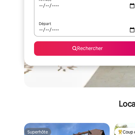
Départ
Rechercher
Loca
Superhôte
Coup 
Superhôte
Coups de