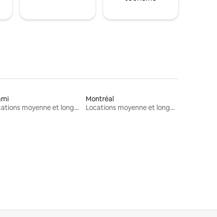
ami
Montréal
Locations moyenne et longue durée
Locations moyenne et longue durée