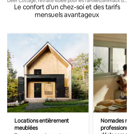
Deer Cottage, retraite isolée pour les familles/animaux de
Le confort d'un chez-soi et des tarifs
compagnie
mensuels avantageux
Locations entièrement
Nomades num
meublées
professionnel