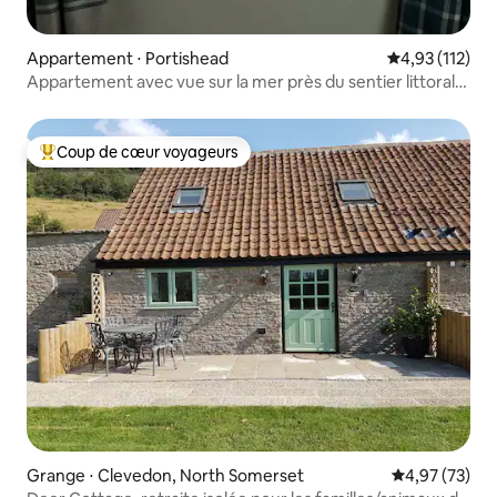
Appartement ⋅ Portishead
Évaluation moy
4,93 (112)
Appartement avec vue sur la mer près du sentier littoral
NT.
Coup de cœur voyageurs
Coups de cœur voyageurs les plus appréciés
Grange ⋅ Clevedon, North Somerset
Évaluation mo
4,97 (73)