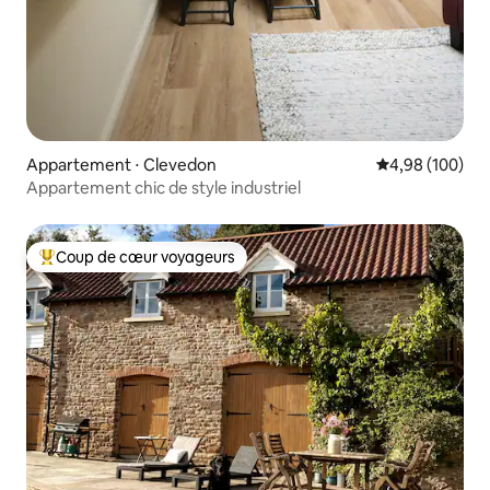
Appartement ⋅ Clevedon
Évaluation moy
4,98 (100)
Appartement chic de style industriel
Coup de cœur voyageurs
Coups de cœur voyageurs les plus appréciés