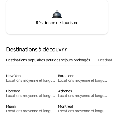
Résidence de tourisme
Destinations à découvrir
Destinations populaires pour des séjours prolongés
Destinati
New York
Barcelone
Locations moyenne et longue durée
Locations moyenne et longue durée
Florence
Athènes
Locations moyenne et longue durée
Locations moyenne et longue durée
Miami
Montréal
Locations moyenne et longue durée
Locations moyenne et longue durée