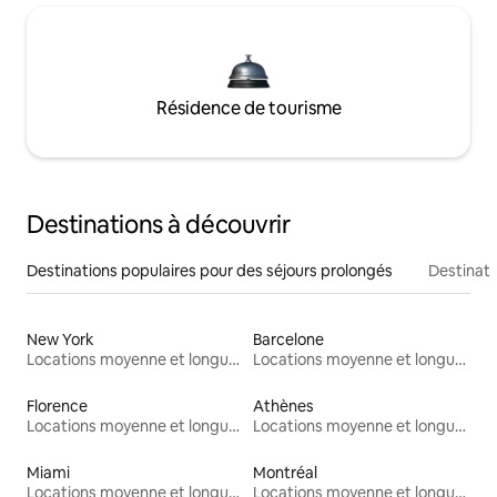
Résidence de tourisme
Destinations à découvrir
Destinations populaires pour des séjours prolongés
Destinati
New York
Barcelone
Locations moyenne et longue durée
Locations moyenne et longue durée
Florence
Athènes
Locations moyenne et longue durée
Locations moyenne et longue durée
Miami
Montréal
Locations moyenne et longue durée
Locations moyenne et longue durée