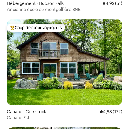
Hébergement ⋅ Hudson Falls
Évaluation mo
4,92 (51)
Ancienne école ou montgolfière BNB
Coup de cœur voyageurs
Coups de cœur voyageurs les plus appréciés
Cabane ⋅ Comstock
Évaluation moy
4,98 (172)
Cabane Est