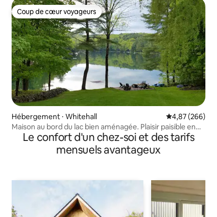
Coup de cœur voyageurs
Coup de cœur voyageurs
Hébergement ⋅ Whitehall
Évaluation moy
4,87 (266)
Maison au bord du lac bien aménagée. Plaisir paisible en
Le confort d'un chez-soi et des tarifs
famille.
mensuels avantageux