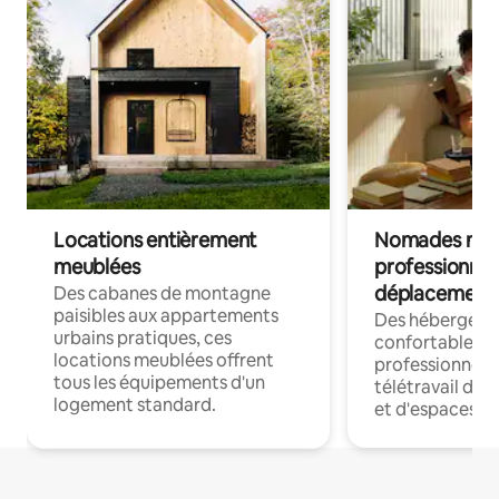
Locations entièrement
Nomades num
meublées
professionnel
déplacement
Des cabanes de montagne
paisibles aux appartements
Des hébergem
urbains pratiques, ces
confortables p
locations meublées offrent
professionnels
tous les équipements d'un
télétravail dis
logement standard.
et d'espaces de