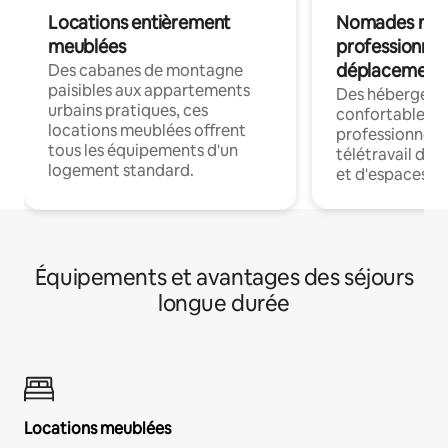
Locations entièrement
Nomades num
meublées
professionnel
déplacement
Des cabanes de montagne
paisibles aux appartements
Des hébergem
urbains pratiques, ces
confortables p
locations meublées offrent
professionnels
tous les équipements d'un
télétravail dis
logement standard.
et d'espaces de
Équipements et avantages des séjours
longue durée
Locations meublées