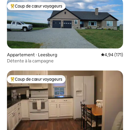
Coup de cœur voyageurs
Coups de cœur voyageurs les plus appréciés
Appartement ⋅ Leesburg
Évaluation moy
4,94 (171)
Détente à la campagne
Coup de cœur voyageurs
Coups de cœur voyageurs les plus appréciés