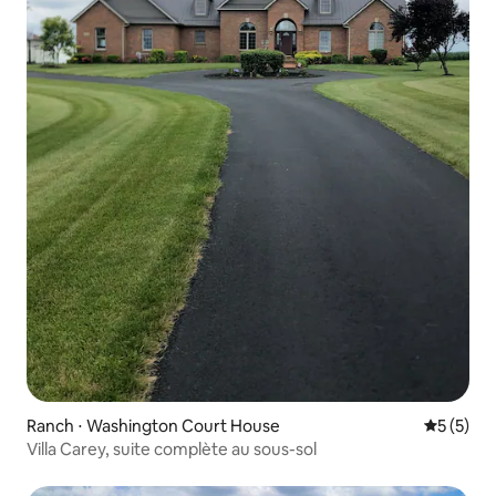
Ranch ⋅ Washington Court House
Évaluatio
5 (5)
Villa Carey, suite complète au sous-sol