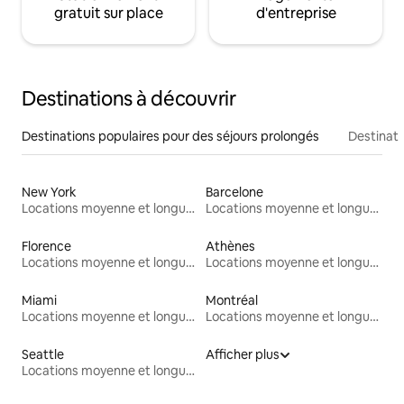
gratuit sur place
d'entreprise
Destinations à découvrir
Destinations populaires pour des séjours prolongés
Destinati
New York
Barcelone
Locations moyenne et longue durée
Locations moyenne et longue durée
Florence
Athènes
Locations moyenne et longue durée
Locations moyenne et longue durée
Miami
Montréal
Locations moyenne et longue durée
Locations moyenne et longue durée
Seattle
Afficher plus
Locations moyenne et longue durée