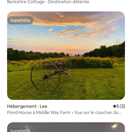
Berkshire Cottage - Destination détente
Superhôte
Superhôte
Hébergement ⋅ Lee
Évaluatio
5 (3)
Pond House à Middle Way Farm • Vue sur le coucher du
soleil
Superhôte