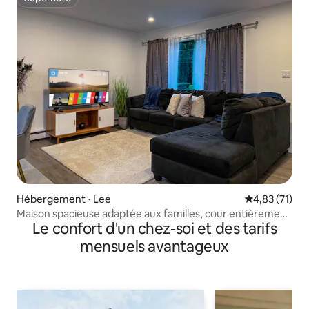
Superhôte
Hébergement ⋅ Lee
Évaluation mo
4,83 (71)
Maison spacieuse adaptée aux familles, cour entièrement
Le confort d'un chez-soi et des tarifs
clôturée – Lee
mensuels avantageux