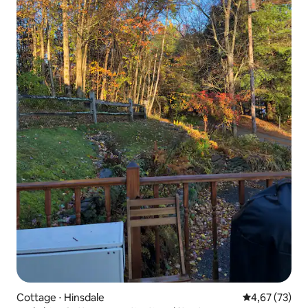
Cottage ⋅ Hinsdale
Évaluation mo
4,67 (73)