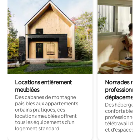
Locations entièrement
Nomades num
meublées
professionnel
déplacement
Des cabanes de montagne
paisibles aux appartements
Des hébergem
urbains pratiques, ces
confortables p
locations meublées offrent
professionnels
tous les équipements d'un
télétravail dis
logement standard.
et d'espaces de