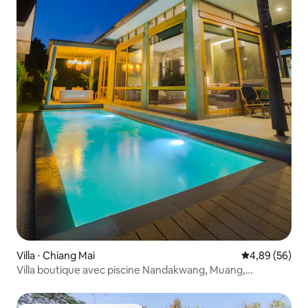
Villa ⋅ Chiang Mai
Évaluation mo
4,89 (56)
Villa boutique avec piscine Nandakwang, Muang,
Chiangmai