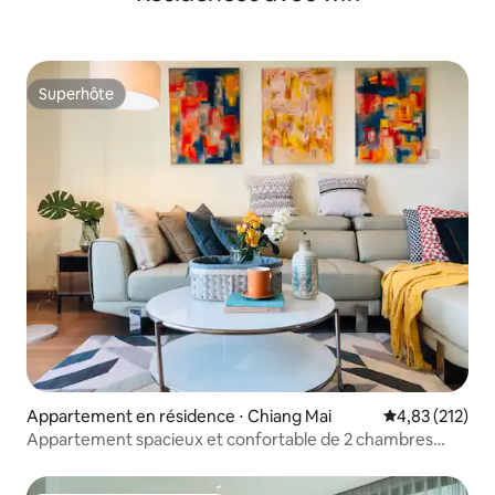
Superhôte
Superhôte
Appartement en résidence ⋅ Chiang Mai
Évaluation moy
4,83 (212)
Appartement spacieux et confortable de 2 chambres
dans le centre de Nimman