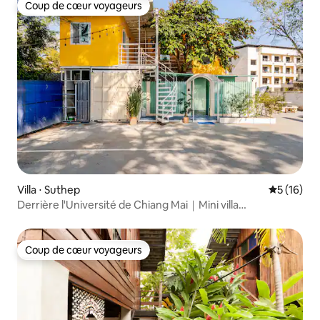
Coup de cœur voyageurs
Coup de cœur voyageurs
Villa ⋅ Suthep
Évaluation
5 (16)
Derrière l'Université de Chiang Mai｜Mini villa
indépendante avec deux résidences｜Peut accueillir 5
personnes｜Rue gastronomique à pied｜Parking gratuit
Coup de cœur voyageurs
Coup de cœur voyageurs