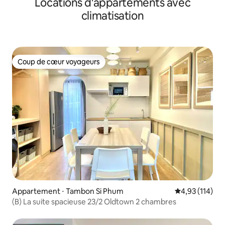
Locations d'appartements avec
climatisation
Coup de cœur voyageurs
Coup de cœur voyageurs
Appartement ⋅ Tambon Si Phum
Évaluation moy
4,93 (114)
(B) La suite spacieuse 23/2 Oldtown 2 chambres