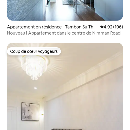
Appartement en résidence ⋅ Tambon Su The
Évaluation moy
4,92 (106)
p
Nouveau ! Appartement dans le centre de Nimman Road
Coup de cœur voyageurs
Coup de cœur voyageurs