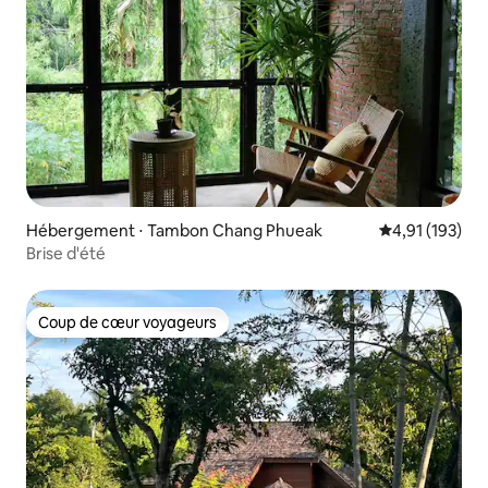
Hébergement ⋅ Tambon Chang Phueak
Évaluation moy
4,91 (193)
Brise d'été
Coup de cœur voyageurs
Coup de cœur voyageurs