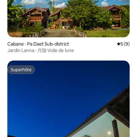
Cabane ⋅ Pa Daet Sub-district
Évaluatio
5 (9)
Jardin Lanna : 月隐·Voile de lune
Superhôte
Superhôte