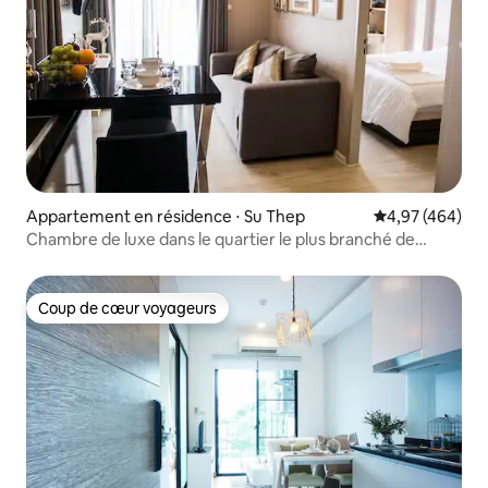
Appartement en résidence ⋅ Su Thep
Évaluation moy
4,97 (464)
Chambre de luxe dans le quartier le plus branché de
Nimman/vue sur la montagne
Coup de cœur voyageurs
Coup de cœur voyageurs