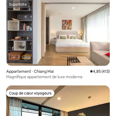
Superhôte
Superhôte
Appartement ⋅ Chiang Mai
Évaluation moy
4,85 (413)
Magnifique appartement de luxe moderne
Coup de cœur voyageurs
Coup de cœur voyageurs