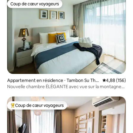
Coup de cœur voyageurs
Coup de cœur voyageurs
Appartement en résidence ⋅ Tambon Su The
Évaluation moy
4,88 (156)
p
Nouvelle chambre ÉLÉGANTE avec vue sur la montagne
dans la rue Nimman
Coup de cœur voyageurs
Coups de cœur voyageurs les plus appréciés