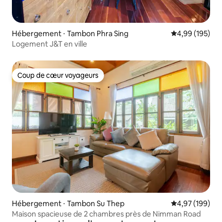
Hébergement ⋅ Tambon Phra Sing
Évaluation moy
4,99 (195)
Logement J&T en ville
Coup de cœur voyageurs
Coup de cœur voyageurs
Hébergement ⋅ Tambon Su Thep
Évaluation moy
4,97 (199)
Maison spacieuse de 2 chambres près de Nimman Road