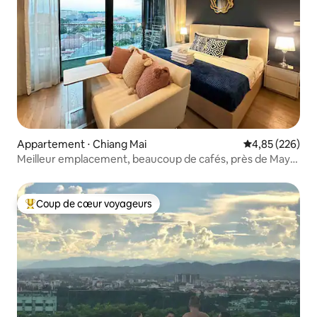
Appartement ⋅ Chiang Mai
Évaluation moy
4,85 (226)
Meilleur emplacement, beaucoup de cafés, près de Maya
à Nimman
Coup de cœur voyageurs
Coups de cœur voyageurs les plus appréciés