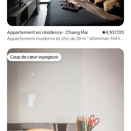
Appartement en résidence ⋅ Chiang Mai
Évaluation moy
4,93 (131)
Appartement moderne et chic de 50 m ² àNimman-MAYA
populaire
Coup de cœur voyageurs
Coup de cœur voyageurs