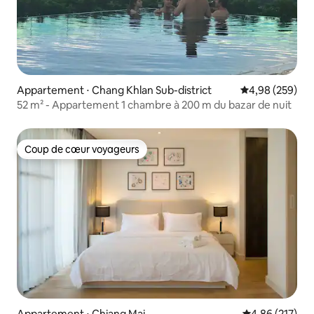
Appartement ⋅ Chang Khlan Sub-district
Évaluation moy
4,98 (259)
52 m² - Appartement 1 chambre à 200 m du bazar de nuit
Coup de cœur voyageurs
Coup de cœur voyageurs
Appartement ⋅ Chiang Mai
Évaluation moy
4,86 (217)