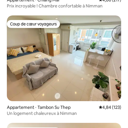
Prix incroyable ! Chambre confortable à Nimman
Coup de cœur voyageurs
Coup de cœur voyageurs
Appartement ⋅ Tambon Su Thep
Évaluation moy
4,84 (123)
Un logement chaleureux à Nimman