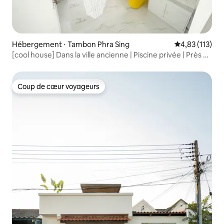
Hébergement ⋅ Tambon Phra Sing
Évaluation moy
4,83 (113)
[cool house] Dans la ville ancienne | Piscine privée | Près de
la porte de Tapae
Coup de cœur voyageurs
Coup de cœur voyageurs