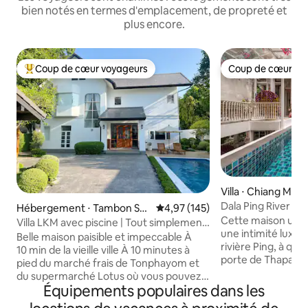
bien notés en termes d'emplacement, de propreté et
plus encore.
Coup de cœur voyageurs
Coup de cœur vo
Coups de cœur voyageurs les plus appréciés
Coup de cœur vo
Villa ⋅ Chiang Mai
Dala Ping River H
Hébergement ⋅ Tambon Su
Évaluation moyenne sur la base 
4,97 (145)
Cette maison uniq
Thep
Villa LKM avec piscine | Tout simplement
une intimité luxuri
charmante
Belle maison paisible et impeccable À
rivière Ping, à qu
10 min de la vieille ville À 10 minutes à
porte de Thapae, 
pied du marché frais de Tonphayom et
commerciaux et de
du supermarché Lotus où vous pouvez
Nimmanhaemin. Il y a deux chambres
Équipements populaires dans les
acheter des fruits frais, de la viande et
avec salle de bains
des légumes ! À 1 min du dépanneur 7-11