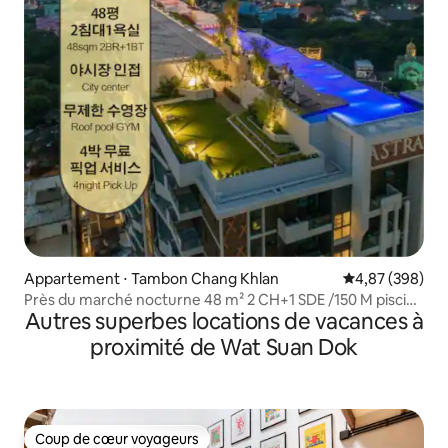
Appartement ⋅ Tambon Chang Khlan
Évaluation moy
4,87 (398)
Près du marché nocturne 48 m² 2 CH+1 SDE /150 M piscine
Autres superbes locations de vacances à
sur le toit
proximité de Wat Suan Dok
Coup de cœur voyageurs
Coup de cœur voyageurs