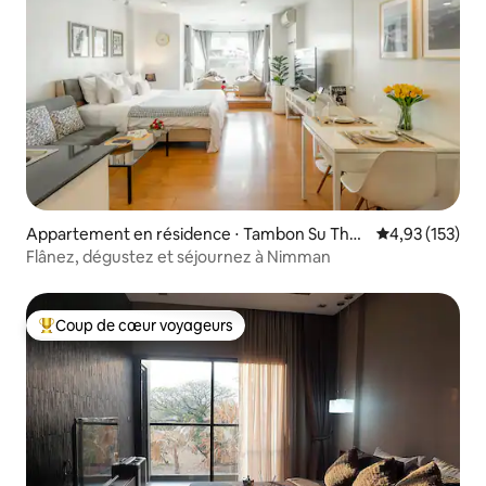
Appartement en résidence ⋅ Tambon Su The
Évaluation moy
4,93 (153)
p
Flânez, dégustez et séjournez à Nimman
Coup de cœur voyageurs
Coups de cœur voyageurs les plus appréciés