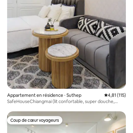
Appartement en résidence ⋅ Suthep
Évaluation mo
4,81 (115)
SafeHouseChiangmai (lit confortable, super douche,
calme)
Coup de cœur voyageurs
Coup de cœur voyageurs