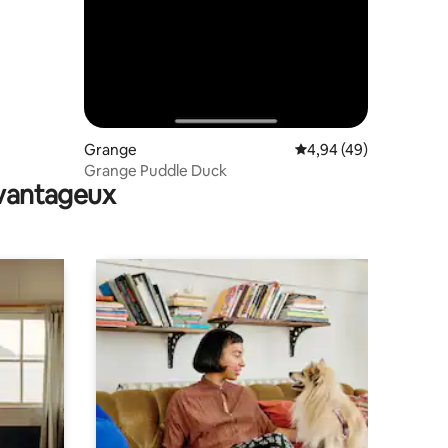
Grange
Évaluation moyenne su
4,94 (49)
Grange Puddle Duck
avantageux