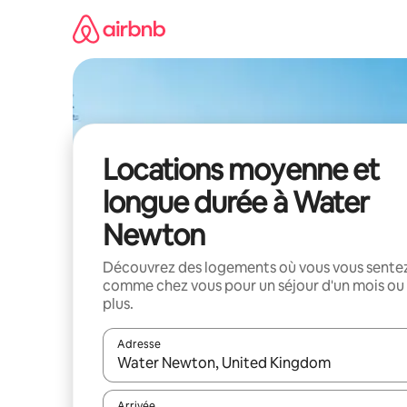
Aller
directement
au
contenu
Locations moyenne et
longue durée à Water
Newton
Découvrez des logements où vous vous sente
comme chez vous pour un séjour d'un mois ou
plus.
Adresse
Lorsque les résultats s'affichent, utilisez les flèc
Arrivée