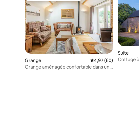
Suite
Cottage à
Grange
Évaluation moyenne sur
4,97 (60)
Grange aménagée confortable dans un
environnement paisible