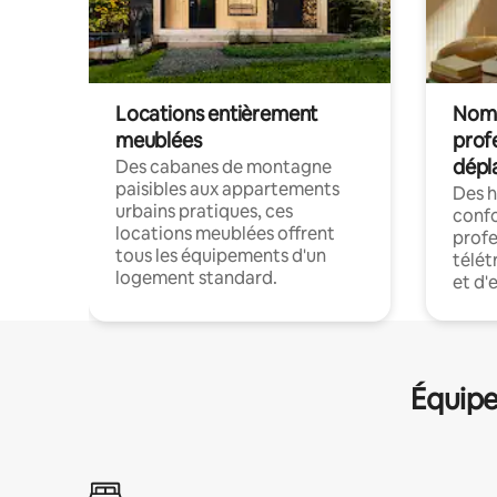
Locations entièrement
Noma
meublées
prof
dépl
Des cabanes de montagne
paisibles aux appartements
Des 
urbains pratiques, ces
confo
locations meublées offrent
profe
tous les équipements d'un
télét
logement standard.
et d'
Équipe