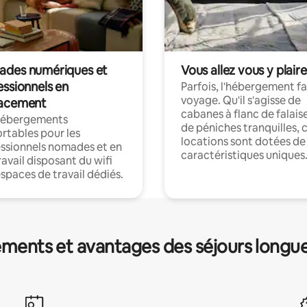
des numériques et
Vous allez vous y plaire
essionnels en
Parfois, l'hébergement fai
voyage. Qu'il s'agisse de
acement
cabanes à flanc de falais
hébergements
de péniches tranquilles, 
rtables pour les
locations sont dotées de
ssionnels nomades et en
caractéristiques uniques
ravail disposant du wifi
espaces de travail dédiés.
ments et avantages des séjours longu