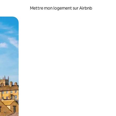
Mettre mon logement sur Airbnb
sant glisser.