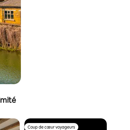
imité
Coup de cœur voyageurs
lus appréciés
Coup de cœur voyageurs