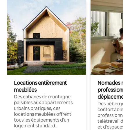
Locations entièrement
Nomades num
meublées
professionnel
déplacement
Des cabanes de montagne
paisibles aux appartements
Des hébergem
urbains pratiques, ces
confortables p
locations meublées offrent
professionnels
tous les équipements d'un
télétravail dis
logement standard.
et d'espaces de