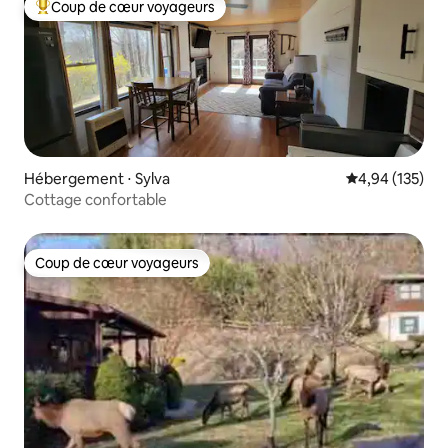
Coup de cœur voyageurs
Coups de cœur voyageurs les plus appréciés
Hébergement ⋅ Sylva
Évaluation moy
4,94 (135)
Cottage confortable
Coup de cœur voyageurs
Coup de cœur voyageurs