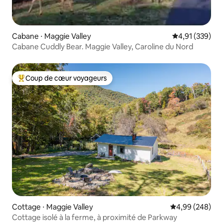
Cabane ⋅ Maggie Valley
Évaluation moy
4,91 (339)
Cabane Cuddly Bear. Maggie Valley, Caroline du Nord
Coup de cœur voyageurs
Coups de cœur voyageurs les plus appréciés
Cottage ⋅ Maggie Valley
Évaluation moy
4,99 (248)
Cottage isolé à la ferme, à proximité de Parkway