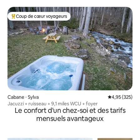
Coup de cœur voyageurs
Coups de cœur voyageurs les plus appréciés
Cabane ⋅ Sylva
Évaluation moy
4,95 (325)
Jacuzzi + ruisseau + 9,1 miles WCU + foyer
Le confort d'un chez-soi et des tarifs
mensuels avantageux