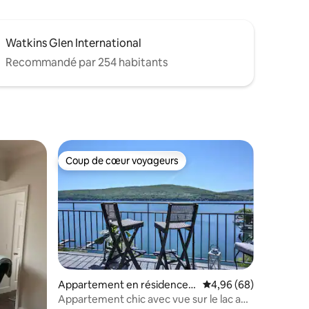
Watkins Glen International
Recommandé par 254 habitants
Coup de cœur voyageurs
Coup de cœur voyageurs
Appartement en résidence ⋅
Évaluation moyenne su
4,96 (68)
Canandaigua
Appartement chic avec vue sur le lac aux