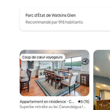
Parc d'État de Watkins Glen
Recommandé par 916 habitants
Coup de cœur voyageurs
Coup de cœur voyageurs
Appartement en résidence ⋅ Can
Évaluation moyenne
5 (15)
andaigua
Superbe retraite au lac Canandaigua !