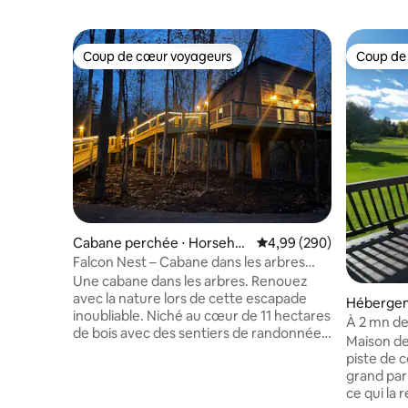
Coup de cœur voyageurs
Coup de
Coup de cœur voyageurs
Coup de
Cabane perchée ⋅ Horsehe
Évaluation moyenne sur 
4,99 (290)
ads
Falcon Nest – Cabane dans les arbres
isolée dans une forêt privée
Une cabane dans les arbres. Renouez
avec la nature lors de cette escapade
Hébergem
inoubliable. Niché au cœur de 11 hectares
n
À 2 mn de
de bois avec des sentiers de randonnée.
FLX Wine 
Maison de
Cette structure surélevée unique de
piste de 
525 pieds carrés, entièrement électrique
grand pa
et nouvellement construite, offre une
ce qui la 
terrasse enveloppante pour une vue en