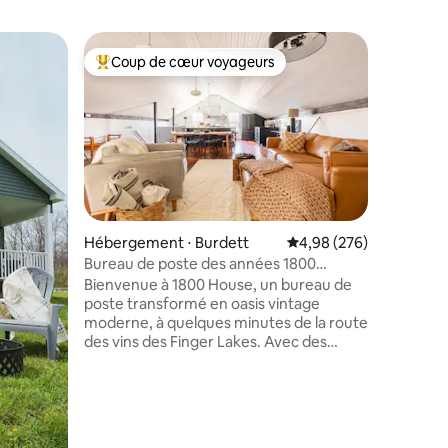
Tiny hous
Coup de cœur voyageurs
Coup
lus appréciés
Coups de cœur voyageurs les plus appréciés
Coups d
FLX 1 : C
Nichée su
Seneca, a
en étant 
propre pat
sommes d
veilleron
inoubliable ! Tout ce que vou
vouloir f
Hébergement ⋅ Burdett
Évaluation moyenne sur
4,98 (276)
portée de main. De
Bureau de poste des années 1800
profusio
transformé en escapade de luxe pour les
Bienvenue à 1800 House, un bureau de
plusieurs
couples
poste transformé en oasis vintage
quelques 
moderne, à quelques minutes de la route
centre-vi
taires : 4,95 sur 5
des vins des Finger Lakes. Avec des
10 minut
planchers à larges lattes, de l'art vintage,
dans la f
une cuisine de chef récemment
détendez-
rénovée, cette maison au deuxième
étage déborde de romance et d'âme.
Parfait pour une escapade en couple ou