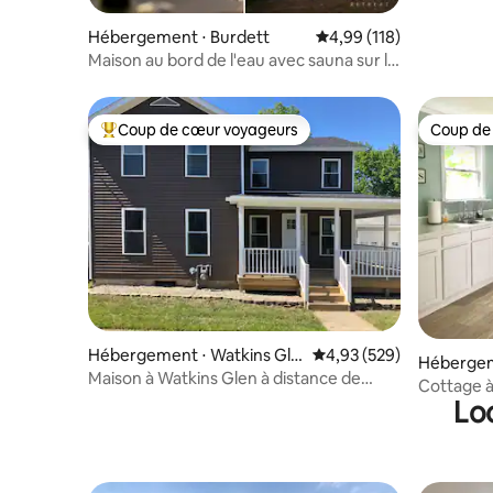
Hébergement ⋅ Burdett
Évaluation moyenne sur
4,99 (118)
Maison au bord de l'eau avec sauna sur le
lac Seneca FLX
Coup de cœur voyageurs
Coup de
Coups de cœur voyageurs les plus appréciés
Coup de
Hébergement ⋅ Watkins Gle
Évaluation moyenne sur 
4,93 (529)
Hébergem
n
Maison à Watkins Glen à distance de
Cottage 
marche du parc d'État
Lo