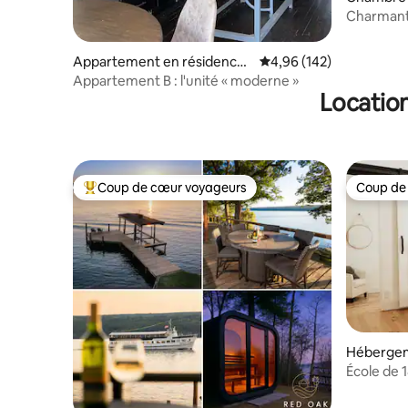
Charmant
en sous-so
Appartement en résidence ⋅
Évaluation moyenne sur 
4,96 (142)
Elmira
Appartement B : l'unité « moderne »
Location
Coup de cœur voyageurs
Coup de
Coups de cœur voyageurs les plus appréciés
Coup de
Hébergem
École de 