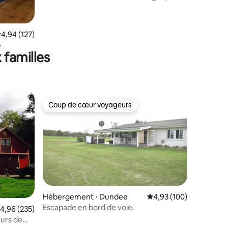
plage, pickleball
valuation moyenne sur la base de 127 commentaires : 4,94 sur 5
4,94 (127)
»
 familles
Coup de cœur voyageurs
lus appréciés
Coup de cœur voyageurs
ntaires : 4,95 sur 5
Hébergement ⋅ Dundee
Évaluation moyenne sur
4,93 (100)
Escapade en bord de voie.
valuation moyenne sur la base de 235 commentaires : 4,96 sur 5
4,96 (235)
eurs de