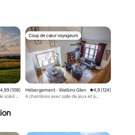
Coup de cœur voyageurs
lus appréciés
Coup de cœur voyageurs
valuation moyenne sur la base de 108 commentaires : 4,99 sur 5
4,99 (108)
Hébergement ⋅ Watkins Glen
Évaluation moyenne su
4,9 (124)
 soleil et
4 chambres avec salle de jeux et à
ntaires : 4,75 sur 5
quelques minutes de WGI et Wine Trail
ion