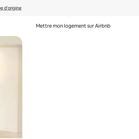
ue d'origine
Mettre mon logement sur Airbnb
sant glisser.