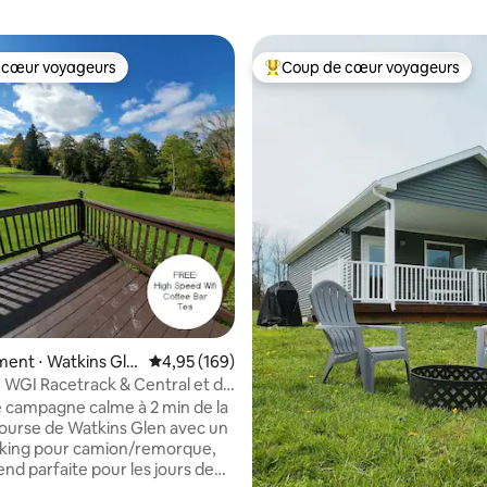
 cœur voyageurs
Coup de cœur voyageurs
 cœur voyageurs
Coups de cœur voyageurs les p
la base de 290 commentaires : 4,99 sur 5
ent ⋅ Watkins Gle
Évaluation moyenne sur la base de 169 commen
4,95 (169)
 WGI Racetrack & Central et de
Trail
 campagne calme à 2 min de la
course de Watkins Glen avec un
rking pour camion/remorque,
rend parfaite pour les jours de