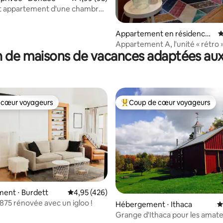
 appartement d'une chambre
l dans les bois
la base de 142 commentaires : 4,96 sur 5
Appartement en résidence ⋅
É
Elmira
Appartement A, l'unité « rétro 
 de maisons de vacances adaptées aux
 cœur voyageurs
Coup de cœur voyageurs
 cœur voyageurs
Coups de cœur voyageurs les p
ent ⋅ Burdett
Évaluation moyenne sur la base de 426 comme
4,95 (426)
1875 rénovée avec un igloo !
Hébergement ⋅ Ithaca
É
Grange d'Ithaca pour les amat