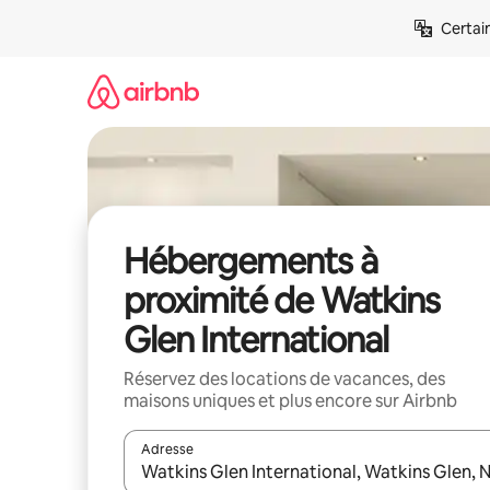
Aller
Certai
directement
au
contenu
Hébergements à
proximité de Watkins
Glen International
Réservez des locations de vacances, des
maisons uniques et plus encore sur Airbnb
Adresse
Lorsque les résultats s'affichent, utilisez les flèc