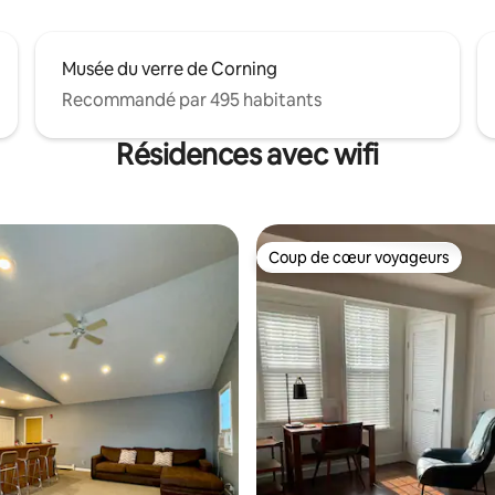
Musée du verre de Corning
Recommandé par 495 habitants
Résidences avec wifi
Coup de cœur voyageurs
Coup de cœur voyageurs
 sur la base de 15 commentaires : 5 sur 5