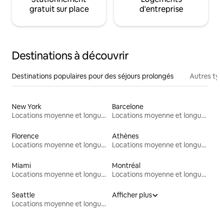
gratuit sur place
d'entreprise
Destinations à découvrir
Destinations populaires pour des séjours prolongés
Autres t
New York
Barcelone
Locations moyenne et longue durée
Locations moyenne et longue durée
Florence
Athènes
Locations moyenne et longue durée
Locations moyenne et longue durée
Miami
Montréal
Locations moyenne et longue durée
Locations moyenne et longue durée
Seattle
Afficher plus
Locations moyenne et longue durée