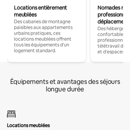
Locations entièrement
Nomades num
meublées
professionnel
déplacement
Des cabanes de montagne
paisibles aux appartements
Des hébergem
urbains pratiques, ces
confortables p
locations meublées offrent
professionnels
tous les équipements d'un
télétravail dis
logement standard.
et d'espaces de
Équipements et avantages des séjours
longue durée
Locations meublées