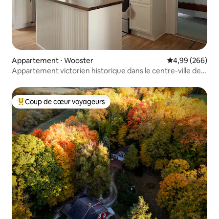
Appartement ⋅ Wooster
Évaluation moy
4,99 (266)
Appartement victorien historique dans le centre-ville de
Wooster, appartement 2
Coup de cœur voyageurs
Coups de cœur voyageurs les plus appréciés