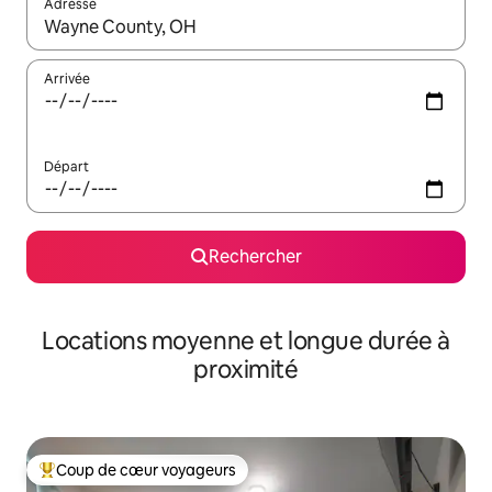
Adresse
Lorsque les résultats s'affichent, utilisez les flèches vers le hau
Arrivée
Départ
Rechercher
Locations moyenne et longue durée à
proximité
Coup de cœur voyageurs
Coups de cœur voyageurs les plus appréciés