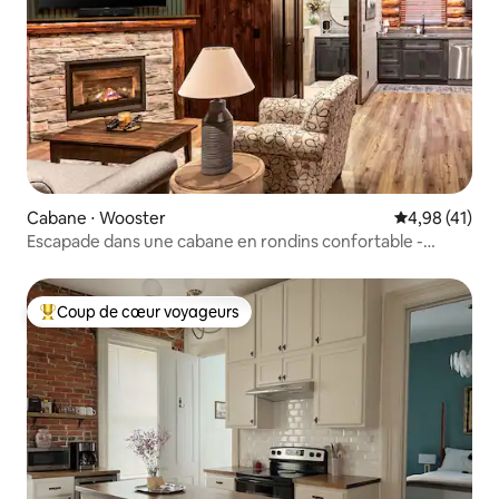
Cabane ⋅ Wooster
Évaluation mo
4,98 (41)
Escapade dans une cabane en rondins confortable -
Retraite rustique Wooster
Coup de cœur voyageurs
Coups de cœur voyageurs les plus appréciés