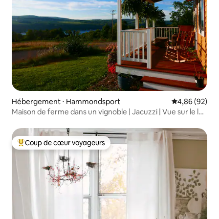
Hébergement ⋅ Hammondsport
Évaluation mo
4,86 (92)
Maison de ferme dans un vignoble | Jacuzzi | Vue sur le lac
| Coucher de soleil
Coup de cœur voyageurs
Coups de cœur voyageurs les plus appréciés