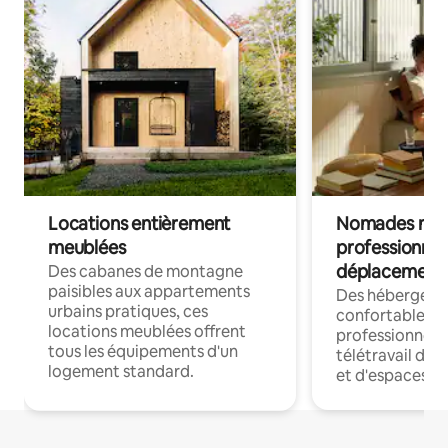
Locations entièrement
Nomades num
meublées
professionnel
déplacement
Des cabanes de montagne
paisibles aux appartements
Des hébergem
urbains pratiques, ces
confortables p
locations meublées offrent
professionnels
tous les équipements d'un
télétravail dis
logement standard.
et d'espaces de