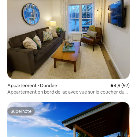
Appartement ⋅ Dundee
Évaluation m
4,9 (97)
Appartement en bord de lac avec vue sur le coucher du
soleil et accès au lac
Superhôte
Superhôte