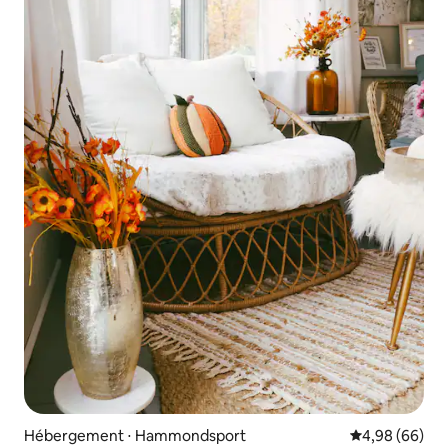
Hébergement ⋅ Hammondsport
Évaluation mo
4,98 (66)