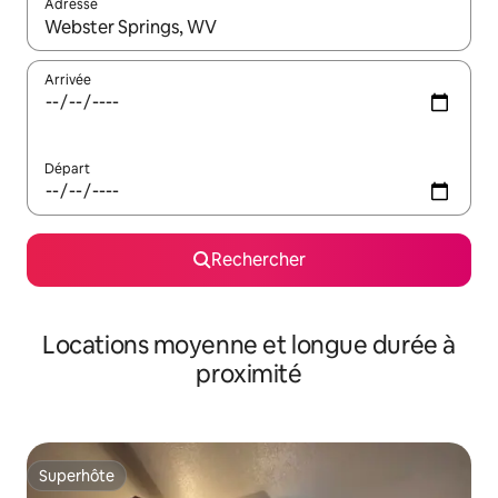
Adresse
Lorsque les résultats s'affichent, utilisez les flèches vers le hau
Arrivée
Départ
Rechercher
Locations moyenne et longue durée à
proximité
Superhôte
Superhôte