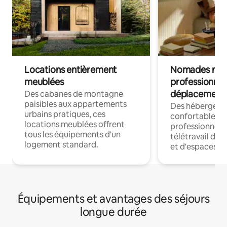
Locations entièrement
Nomades num
meublées
professionnel
déplacement
Des cabanes de montagne
paisibles aux appartements
Des hébergem
urbains pratiques, ces
confortables p
locations meublées offrent
professionnels
tous les équipements d'un
télétravail dis
logement standard.
et d'espaces de
Équipements et avantages des séjours
longue durée