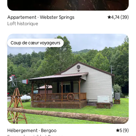
Appartement ⋅ Webster Springs
Évaluation mo
4,74 (39)
Loft historique
Coup de cœur voyageurs
Coup de cœur voyageurs
Hébergement ⋅ Bergoo
Évaluatio
5 (9)