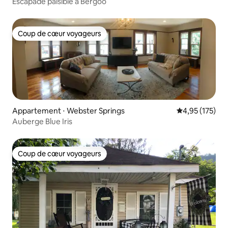
Escapade paisible à Bergoo
Coup de cœur voyageurs
Coup de cœur voyageurs
Appartement ⋅ Webster Springs
Évaluation moy
4,95 (175)
Auberge Blue Iris
Coup de cœur voyageurs
Coup de cœur voyageurs