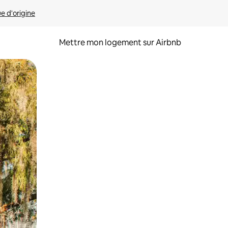
ue d'origine
Mettre mon logement sur Airbnb
sant glisser.