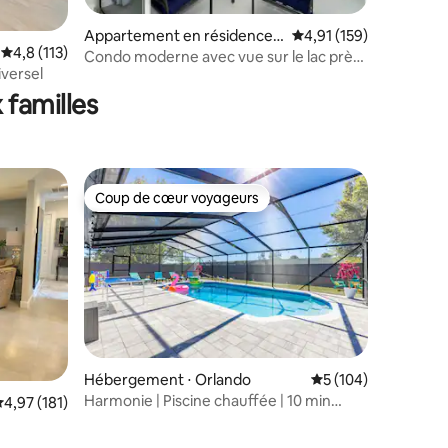
Appartement en résidence ⋅
Évaluation moyenne sur
4,91 (159)
Évaluation moyenne sur la base de 113 commentaires : 4,8 sur 5
4,8 (113)
Kissimmee
Condo moderne avec vue sur le lac près
ntaires : 4,95 sur 5
iversel
de Disney 3151
 familles
Coup de cœur voyageurs
Coup de cœur voyageurs
ntaires : 4,87 sur 5
Hébergement ⋅ Orlando
Évaluation moyenne 
5 (104)
Harmonie | Piscine chauffée | 10 min
valuation moyenne sur la base de 181 commentaires : 4,97 sur 5
4,97 (181)
Universal & Epic.