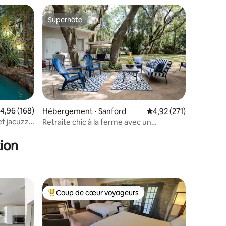
Superhôte
Superhôte
valuation moyenne sur la base de 168 commentaires : 4,96 sur 5
4,96 (168)
ntaires : 4,99 sur 5
Hébergement ⋅ Sanford
Évaluation moyenne sur
4,92 (271)
t jacuzzi
Retraite chic à la ferme avec un
charmant patio
ion
Coup de cœur voyageurs
lus appréciés
Coups de cœur voyageurs les plus appréciés