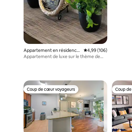
Appartement en résidence
Évaluation moyenne sur 
4,99 (106)
⋅ Orlando
Appartement de luxe sur le thème de
Disney avec navette GRATUITE !
Coup de cœur voyageurs
Coup de
Coup de cœur voyageurs
Coup de