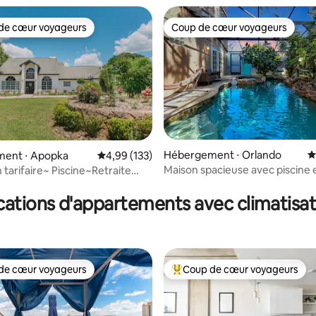
de cœur voyageurs
Coup de cœur voyageurs
 cœur voyageurs les plus appréciés
Coup de cœur voyageurs
Hébergement ⋅ Orlando
É
ent ⋅ Apopka
Évaluation moyenne sur la base de 133 comme
4,99 (133)
Maison spacieuse avec piscine e
 tarifaire~ Piscine~Retraite
la base de 136 commentaires : 4,86 sur 5
près du centre-ville
la campagne
cations d'appartements avec climatisat
de cœur voyageurs
Coup de cœur voyageurs
 cœur voyageurs les plus appréciés
Coups de cœur voyageurs les p