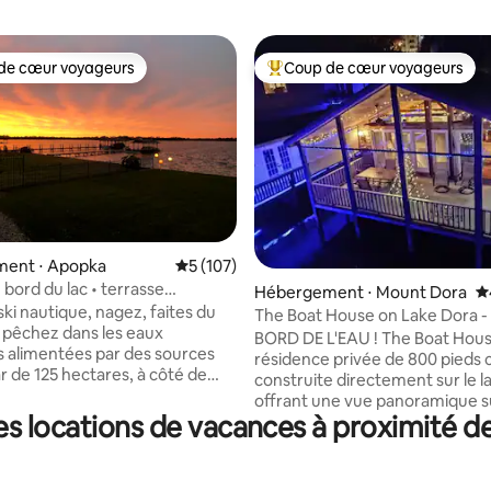
de cœur voyageurs
Coup de cœur voyageurs
 cœur voyageurs les plus appréciés
Coups de cœur voyageurs les p
 la base de 176 commentaires : 4,91 sur 5
ent ⋅ Apopka
Évaluation moyenne sur la base de 107 co
5 (107)
 bord du lac • terrasse
Hébergement ⋅ Mount Dora
É
 quai • Longs séjours acceptés
ski nautique, nagez, faites du
The Boat House on Lake Dora -
 pêchez dans les eaux
lac au centre-ville
BORD DE L'EAU ! The Boat Hous
es alimentées par des sources
résidence privée de 800 pieds 
r de 125 hectares, à côté de
construite directement sur le l
te demeure. Canoë et planches
offrant une vue panoramique sur
Profitez du coucher
s locations de vacances à proximité d
Situé sur la célèbre Boat Hous
depuis la balancelle sur le
Mount Dora, en plein cœur du 
gardez le lever du soleil depuis
ville de Mount Dora, où vous p
se couverte tout en vous
sortir du lit et marcher quelque