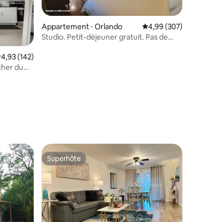
Appartement ⋅ Orlando
Évaluation moyenne sur
4,99 (307)
Studio. Petit-déjeuner gratuit. Pas de
frais de ménage. 2 lits king size
valuation moyenne sur la base de 142 commentaires : 4,93 sur 5
4,93 (142)
ntaires : 4,93 sur 5
cher du
in
Superhôte
lus appréciés
Superhôte