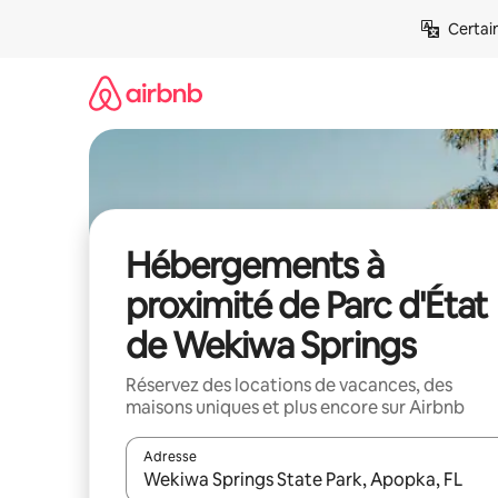
Aller
Certai
directement
au
contenu
Hébergements à
proximité de Parc d'État
de Wekiwa Springs
Réservez des locations de vacances, des
maisons uniques et plus encore sur Airbnb
Adresse
Lorsque les résultats s'affichent, utilisez les flèc