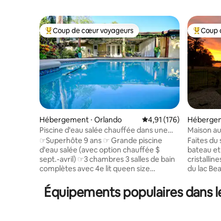
Coup de cœur voyageurs
Coup 
Coups de cœur voyageurs les plus appréciés
Coups de
Hébergement ⋅ Orlando
Évaluation moyenne sur
4,91 (176)
Hébergem
Piscine d'eau salée chauffée dans une
Maison au
maison tropicale moderne
protégée,
☞Superhôte 9 ans ☞ Grande piscine
Faites du 
d'eau salée (avec option chauffée $
bateau et
sept.-avril) ☞3 chambres 3 salles de bain
cristallin
complètes avec 4e lit queen size
du lac Bea
supplémentaire ☞ Accès facile au 417
cette vas
East West express way (péage) pour se
de paddle fournis ! 
Équipements populaires dans le
déplacer à Orlando Arrivée autonome
du soleil 
avec serrure intelligente ☞facile ☞
ponton, re
Stationnement dans l'allée Literie ☞ de
la terras