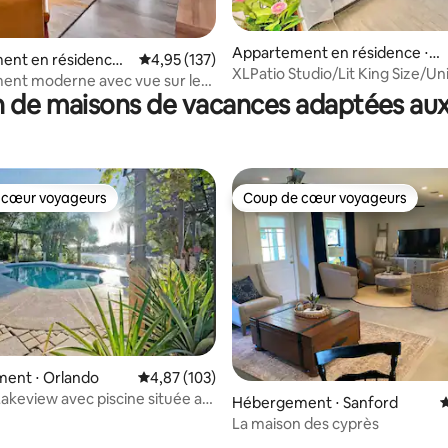
 la base de 152 commentaires : 4,92 sur 5
Appartement en résidence ⋅
ent en résidence ⋅
Évaluation moyenne sur la base de 137 comme
4,95 (137)
Orlando
XLPatio Studio/Lit King Size/Un
ent moderne avec vue sur le
 de maisons de vacances adaptées aux
le de Disney
 cœur voyageurs
Coup de cœur voyageurs
 cœur voyageurs
Coup de cœur voyageurs
ent ⋅ Orlando
Évaluation moyenne sur la base de 103 comme
4,87 (103)
 la base de 103 commentaires : 4,95 sur 5
Lakeview avec piscine située au
Hébergement ⋅ Sanford
É
La maison des cyprès