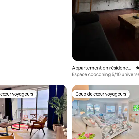
la base de 106 commentaires : 4,99 sur 5
Appartement en résidence ⋅
É
Orlando
Espace cooconing 5/10 universe
épique
 cœur voyageurs
Coup de cœur voyageurs
 cœur voyageurs
Coup de cœur voyageurs