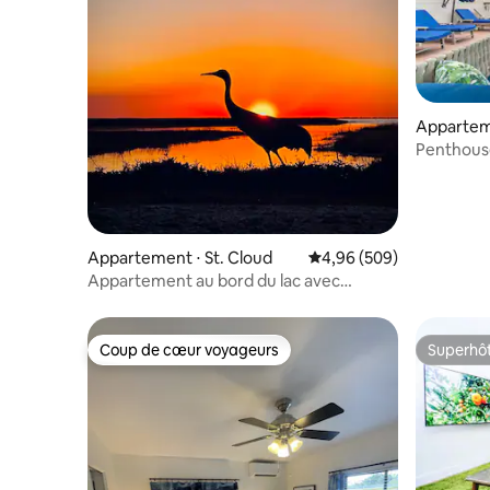
Appartem
Penthous
Appartement ⋅ St. Cloud
Évaluation moyenne sur 
4,96 (509)
Appartement au bord du lac avec
kayak/canoë gratuit
Coup de cœur voyageurs
Superhô
Coup de cœur voyageurs
Superhô