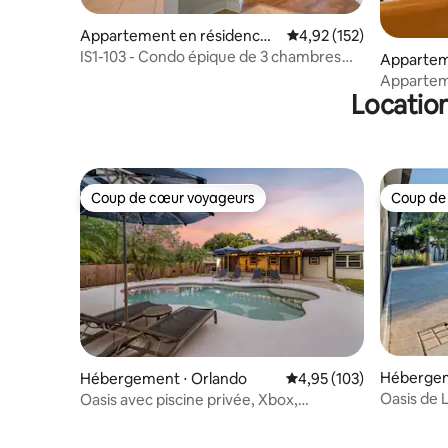
Appartement en résidence ⋅
Évaluation moyenne sur
4,92 (152)
Orlando
IS1-103 - Condo épique de 3 chambres
Appartem
pouvant accueillir 8 personnes près de
Orlando
Appartem
Disney
Location
lac à 1 mi
Coup de cœur voyageurs
Coup de
Coup de cœur voyageurs
Coup de
Hébergem
Hébergement ⋅ Orlando
Évaluation moyenne sur
4,95 (103)
Oasis de 
Oasis avec piscine privée, Xbox,
centre
cheminée et projecteur