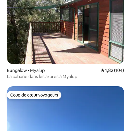
Bungalow ⋅ Myalup
Évaluation moy
4,82 (104)
La cabane dans les arbres à Myalup
Coup de cœur voyageurs
Coup de cœur voyageurs