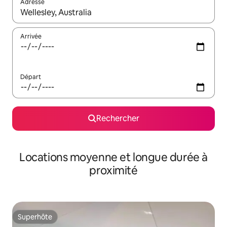
Adresse
Lorsque les résultats s'affichent, utilisez les flèches vers le hau
Arrivée
Départ
Rechercher
Locations moyenne et longue durée à
proximité
Superhôte
Superhôte