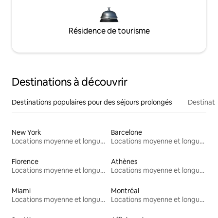
Résidence de tourisme
Destinations à découvrir
Destinations populaires pour des séjours prolongés
Destinati
New York
Barcelone
Locations moyenne et longue durée
Locations moyenne et longue durée
Florence
Athènes
Locations moyenne et longue durée
Locations moyenne et longue durée
Miami
Montréal
Locations moyenne et longue durée
Locations moyenne et longue durée