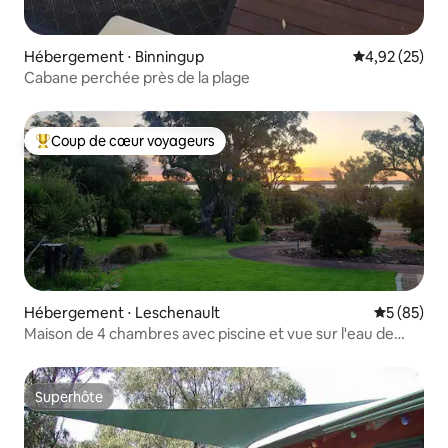
Hébergement ⋅ Binningup
Évaluation mo
4,92 (25)
Cabane perchée près de la plage
Coup de cœur voyageurs
Coups de cœur voyageurs les plus appréciés
Hébergement ⋅ Leschenault
Évaluation
5 (85)
Maison de 4 chambres avec piscine et vue sur l'eau de
l'estuaire
Superhôte
Superhôte