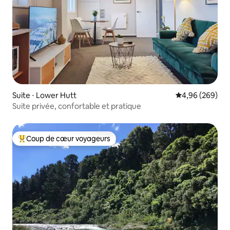
Suite ⋅ Lower Hutt
Évaluation moy
4,96 (269)
Suite privée, confortable et pratique
Coup de cœur voyageurs
Coups de cœur voyageurs les plus appréciés