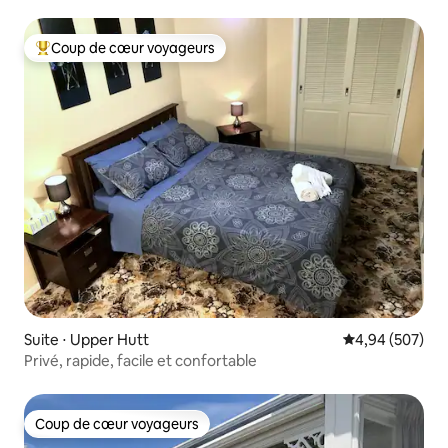
Coup de cœur voyageurs
Coups de cœur voyageurs les plus appréciés
Suite ⋅ Upper Hutt
Évaluation moy
4,94 (507)
Privé, rapide, facile et confortable
Coup de cœur voyageurs
Coup de cœur voyageurs