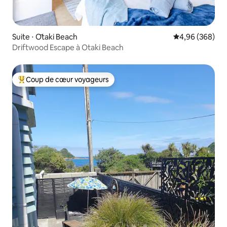
Suite ⋅ Ōtaki Beach
Évaluation moy
4,96 (368)
Driftwood Escape à Otaki Beach
Coup de cœur voyageurs
Coups de cœur voyageurs les plus appréciés