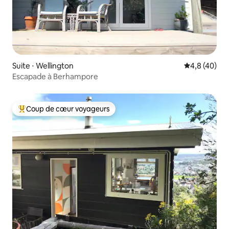
Suite ⋅ Wellington
Évaluation m
4,8 (40)
Escapade à Berhampore
Coup de cœur voyageurs
Coups de cœur voyageurs les plus appréciés