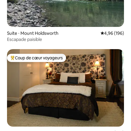
Suite ⋅ Mount Holdsworth
Évaluation moy
4,96 (196)
Escapade paisible
Coup de cœur voyageurs
Coups de cœur voyageurs les plus appréciés