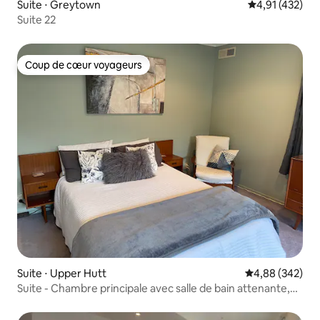
Suite ⋅ Greytown
Évaluation moy
4,91 (432)
Suite 22
Coup de cœur voyageurs
Coup de cœur voyageurs
Suite ⋅ Upper Hutt
Évaluation moy
4,88 (342)
Suite - Chambre principale avec salle de bain attenante,
2 lits