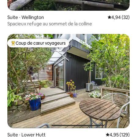
Suite ⋅ Wellington
Évaluation mo
4,94 (32)
Spacieux refuge au sommet de la colline
Coup de cœur voyageurs
Coups de cœur voyageurs les plus appréciés
Suite ⋅ Lower Hutt
Évaluation moy
4,95 (129)