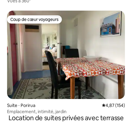
Vues à 360°
Coup de cœur voyageurs
Coup de cœur voyageurs
Suite ⋅ Porirua
Évaluation moy
4,87 (154)
Emplacement, intimité, jardin
Location de suites privées avec terrasse