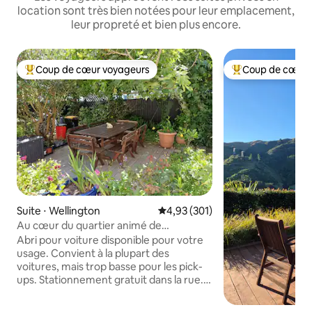
location sont très bien notées pour leur emplacement,
leur propreté et bien plus encore.
Coup de cœur voyageurs
Coup de cœur 
Coups de cœur voyageurs les plus appréciés
Coups de cœur vo
Suite ⋅ Wellington
Évaluation moyenne sur la base 
4,93 (301)
Au cœur du quartier animé de
Newtown, privé et ensoleillé
Abri pour voiture disponible pour votre
usage. Convient à la plupart des
voitures, mais trop basse pour les pick-
ups. Stationnement gratuit dans la rue.
Mon logement est à 2 minutes à pied de
la rue principale de Newtown, à