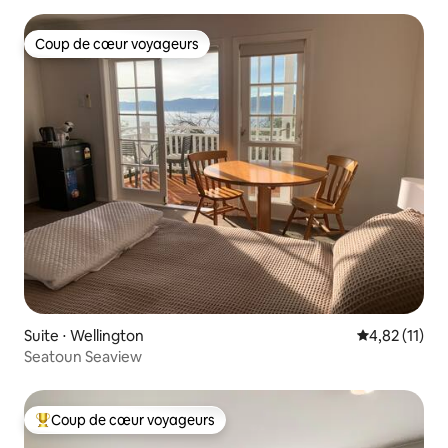
Coup de cœur voyageurs
Coup de cœur voyageurs
Suite ⋅ Wellington
Évaluation mo
4,82 (11)
Seatoun Seaview
Coup de cœur voyageurs
Coups de cœur voyageurs les plus appréciés