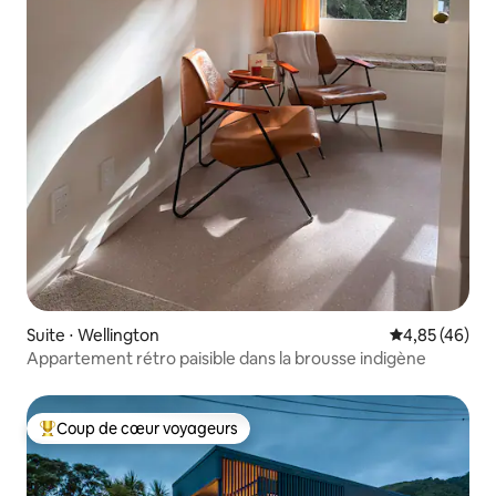
Suite ⋅ Wellington
Évaluation mo
4,85 (46)
Appartement rétro paisible dans la brousse indigène
Coup de cœur voyageurs
Coups de cœur voyageurs les plus appréciés