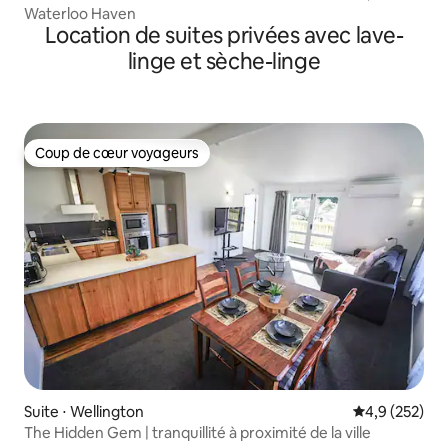
Waterloo Haven
Location de suites privées avec lave-
linge et sèche-linge
Coup de cœur voyageurs
Coup de cœur voyageurs
Suite ⋅ Wellington
Évaluation mo
4,9 (252)
The Hidden Gem | tranquillité à proximité de la ville