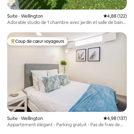
Suite ⋅ Wellington
Évaluation moy
4,88 (122)
Adorable studio de 1 chambre avec jardin et salle de bain
privative
Coup de cœur voyageurs
Coups de cœur voyageurs les plus appréciés
Suite ⋅ Wellington
Évaluation moy
4,98 (137)
Appartement élégant - Parking gratuit - Pas de frais de
ménage