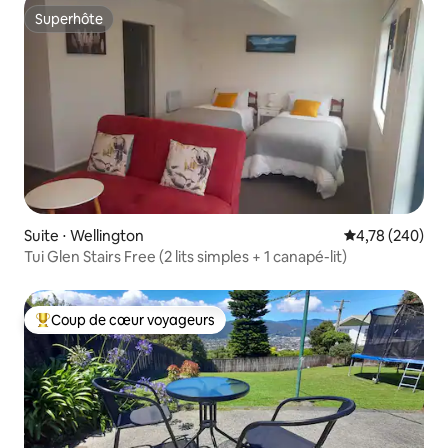
Superhôte
Superhôte
Suite ⋅ Wellington
Évaluation moy
4,78 (240)
Tui Glen Stairs Free (2 lits simples + 1 canapé-lit)
Coup de cœur voyageurs
Coups de cœur voyageurs les plus appréciés