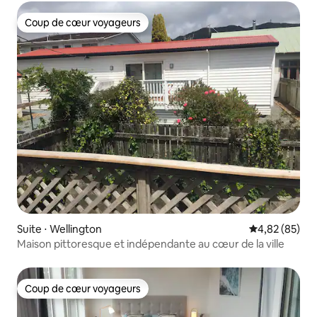
Coup de cœur voyageurs
Coup de cœur voyageurs
Suite ⋅ Wellington
Évaluation mo
4,82 (85)
Maison pittoresque et indépendante au cœur de la ville
Coup de cœur voyageurs
Coup de cœur voyageurs