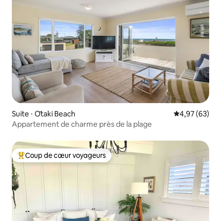
Suite ⋅ Ōtaki Beach
Évaluation mo
4,97 (63)
Appartement de charme près de la plage
Coup de cœur voyageurs
Coups de cœur voyageurs les plus appréciés