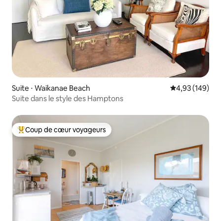
Suite ⋅ Waikanae Beach
Évaluation moy
4,93 (149)
Suite dans le style des Hamptons
Coup de cœur voyageurs
Coups de cœur voyageurs les plus appréciés