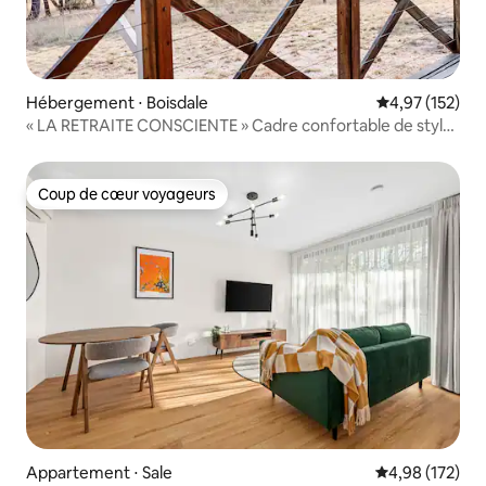
Hébergement ⋅ Boisdale
Évaluation moy
4,97 (152)
« LA RETRAITE CONSCIENTE » Cadre confortable de style
bush
Coup de cœur voyageurs
Coup de cœur voyageurs
Appartement ⋅ Sale
Évaluation moy
4,98 (172)