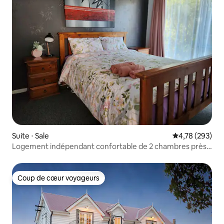
Suite ⋅ Sale
Évaluation moy
4,78 (293)
Logement indépendant confortable de 2 chambres près
du lac Guthridge
Coup de cœur voyageurs
Coup de cœur voyageurs