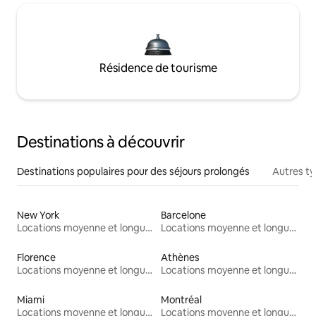
Résidence de tourisme
Destinations à découvrir
Destinations populaires pour des séjours prolongés
Autres t
New York
Barcelone
Locations moyenne et longue durée
Locations moyenne et longue durée
Florence
Athènes
Locations moyenne et longue durée
Locations moyenne et longue durée
Miami
Montréal
Locations moyenne et longue durée
Locations moyenne et longue durée