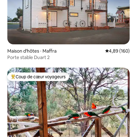
Maison d'hôtes ⋅ Maffra
Évaluation moy
4,89 (160)
Porte stable Duart 2
Coup de cœur voyageurs
Coups de cœur voyageurs les plus appréciés